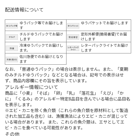
配送情報について
ゆうパック等でお届けしま
ゆうパケットでお届けします
す
チルドゆうパックでお届け
定形外郵便(簡易書留)でお届
します
けします
冷凍ゆうパックでお届けし
レターパックライトでお届け
ます。
します
佐川急便でのお届けとなり
ます
なお、「普通ゆうパック」の場合は表示しません。また、「夏期
のみチルドゆうパック」などとなる場合は、記号での表示はせ
ず、商品内容欄にその旨を表示しています。
アレルギー情報について
商品に「小麦」「そば」「卵」「乳」「落花生」「えび」「か
に」「くるみ」のアレルギー特定8品目を含んでいる場合に品目名
を表示します。
※エビ・カニを除く魚介類（これらの魚介類を原材料として製造
された加工品も含む）は、漁獲漁法によりエビ・カニが混じって
いる場合があります。 また、これらの魚介類は、エサとしてエ
ビ・カニを食べている可能性があります。
その他