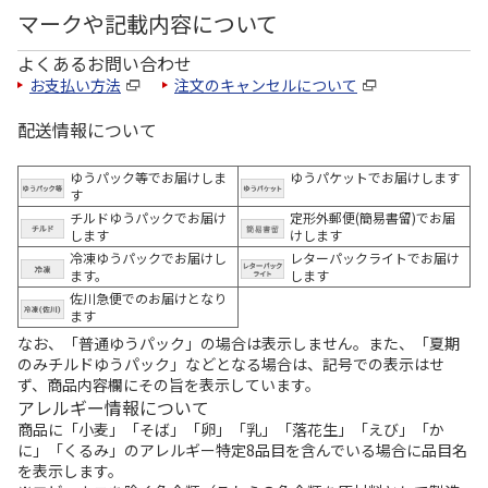
マークや記載内容について
よくあるお問い合わせ
お支払い方法
注文のキャンセルについて
配送情報について
ゆうパック等でお届けしま
ゆうパケットでお届けします
す
チルドゆうパックでお届け
定形外郵便(簡易書留)でお届
します
けします
冷凍ゆうパックでお届けし
レターパックライトでお届け
ます。
します
佐川急便でのお届けとなり
ます
なお、「普通ゆうパック」の場合は表示しません。また、「夏期
のみチルドゆうパック」などとなる場合は、記号での表示はせ
ず、商品内容欄にその旨を表示しています。
アレルギー情報について
商品に「小麦」「そば」「卵」「乳」「落花生」「えび」「か
に」「くるみ」のアレルギー特定8品目を含んでいる場合に品目名
を表示します。