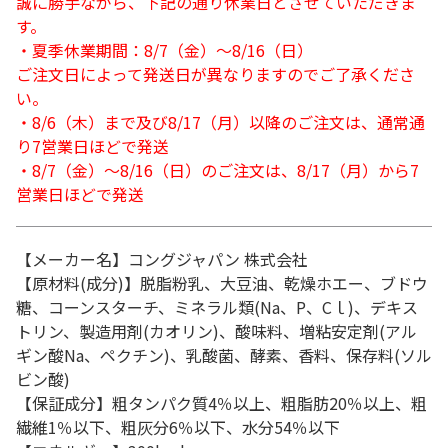
誠に勝手ながら、下記の通り休業日とさせていただきま
す。
・夏季休業期間：8/7（金）～8/16（日）
ご注文日によって発送日が異なりますのでご了承くださ
い。
・8/6（木）まで及び8/17（月）以降のご注文は、通常通
り7営業日ほどで発送
・8/7（金）～8/16（日）のご注文は、8/17（月）から7
営業日ほどで発送
【メーカー名】コングジャパン 株式会社
【原材料(成分)】脱脂粉乳、大豆油、乾燥ホエー、ブドウ
糖、コーンスターチ、ミネラル類(Na、P、Cｌ)、デキス
トリン、製造用剤(カオリン)、酸味料、増粘安定剤(アル
ギン酸Na、ペクチン)、乳酸菌、酵素、香料、保存料(ソル
ビン酸)
【保証成分】粗タンパク質4％以上、粗脂肪20％以上、粗
繊維1％以下、粗灰分6％以下、水分54％以下