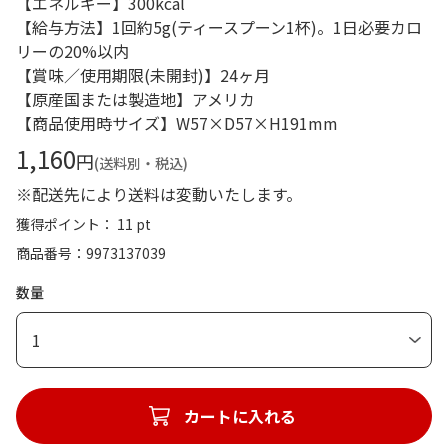
【エネルギー】300kcal
【給与方法】1回約5g(ティースプーン1杯)。1日必要カロ
リーの20%以内
【賞味／使用期限(未開封)】24ヶ月
【原産国または製造地】アメリカ
【商品使用時サイズ】W57×D57×H191mm
1,160
円
(送料別・税込)
※配送先により送料は変動いたします。
獲得ポイント： 11 pt
商品番号
9973137039
数量
1
カートに入れる