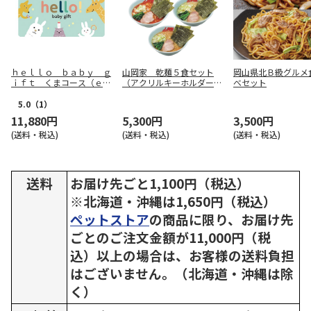
ｈｅｌｌｏ ｂａｂｙ ｇ
山岡家 乾麺５食セット
岡山県北Ｂ級グルメ
ｉｆｔ くまコース（ｅ－
（アクリルキーホルダー
べセット
Ｇｉｆｔ）【慶事用】
付）
5.0
（1）
11,880円
5,300円
3,500円
(送料・税込)
(送料・税込)
(送料・税込)
送料
お届け先ごと1,100円（税込）
※北海道・沖縄は1,650円（税込）
ペットストア
の商品に限り、お届け先
ごとのご注文金額が11,000円（税
込）以上の場合は、お客様の送料負担
はございません。（北海道・沖縄は除
く）