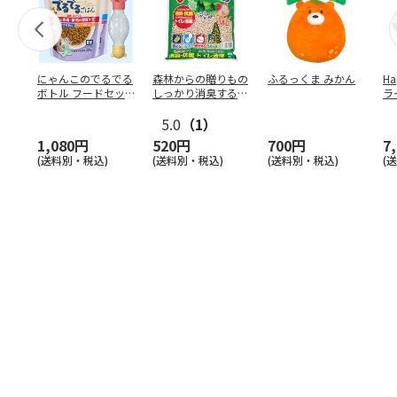
にゃんこのでるでる
森林からの贈りもの
ふるっくま みかん
Ha
ボトル フードセッ
しっかり消臭するひ
ラ
ト
のきの猫砂 7L
ー
5.0
（1）
1,080円
520円
700円
7
(送料別・税込)
(送料別・税込)
(送料別・税込)
(