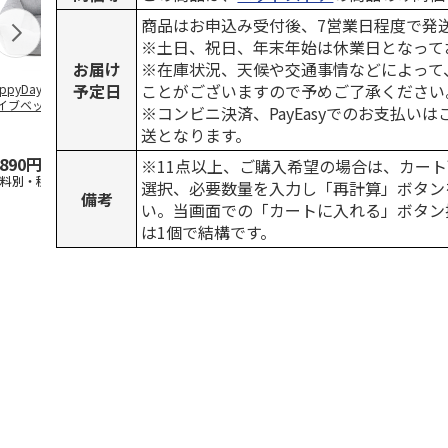
商品はお申込み受付後、7営業日程度で発
※土日、祝日、年末年始は休業日となって
お届け
※在庫状況、天候や交通事情などによって
予定日
ことがございますので予めご了承ください
ppyDays 2wayド
獣医師開発 ニオイ
デオトイレ 飛び散
無添加良品 
イブベッド グレ
をとる砂専用 猫ト
らない消臭・抗菌サ
ムデンタルコ
※コンビニ決済、PayEasyでのお支払い
イレ ナチュラルグ
ンド 4L
ぐるぐるボー
送となります。
レー
…
,890円
1,550円
1,320円
470円
※11点以上、ご購入希望の場合は、カート
送料別・税込)
(送料別・税込)
(送料別・税込)
(送料別・税込
選択、必要数量を入力し「再計算」ボタン
備考
い。当画面での「カートに入れる」ボタン
は1個で結構です。