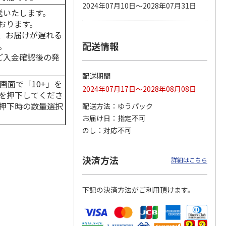
2024年07月10日～2028年07月31日
送いたします。
おります。
、お届けが遅れる
配送情報
。
カムカ
銀のスプーン パウ
ペット線香 虹のか
鈴虫の経木 3枚入
ーン
チ 健康に育つ子ね
なた フルーティフ
はご入金確認後の発
ン型 S
こ用 まぐろ・かつ
ローラルの香り
おに
…
配送期間
120円
590円
100円
画面で「10+」を
2024年07月17日～2028年08月08日
)
(送料別・税込)
(送料別・税込)
(送料別・税込)
を押下してくださ
押下時の数量選択
配送方法
ゆうパック
お届け日
指定不可
のし
対応不可
決済方法
詳細はこちら
下記の決済方法がご利用頂けます。