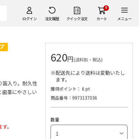
0
ログイン
注文履歴
クイック注文
カート
メニュー
620
円
(送料別・税込)
※配送先により送料は変動いたし
ます。
り笛入り。耐久性
獲得ポイント： 6 pt
と歯茎にやさしい
商品番号
9973137036
数量
ます。