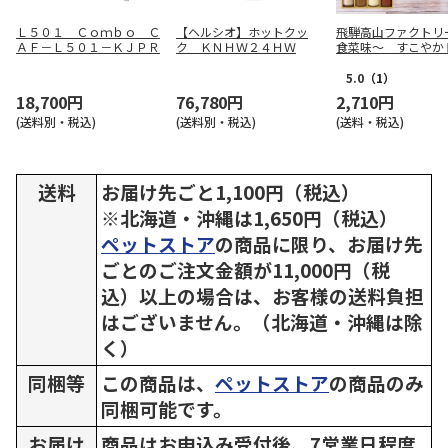
Ｌ５０１ Ｃｏｍｂｏ Ｃ
【ヘルシオ】ホットクッ
飛騨高山ファクトリ
ＡＦ－Ｌ５０１－ＫＪＰＲ
ク ＫＮＨＷ２４ＨＷ
食菜味～ すこやか
シング詰合せＡ【慶
5.0
（1）
18,700円
76,780円
2,710円
(送料別・税込)
(送料別・税込)
(送料・税込)
送料
お届け先ごと1,100円（税込）
※北海道・沖縄は1,650円（税込）
ペットストア
の商品に限り、お届け先
ごとのご注文金額が11,000円（税
込）以上の場合は、お客様の送料負担
はございません。（北海道・沖縄は除
く）
同梱等
この商品は、
ペットストア
の商品のみ
同梱可能です。
お届け
商品はお申込み受付後、7営業日程度