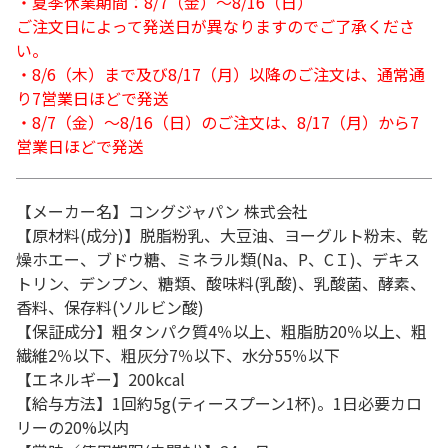
・夏季休業期間：8/7（金）～8/16（日）
ご注文日によって発送日が異なりますのでご了承くださ
い。
・8/6（木）まで及び8/17（月）以降のご注文は、通常通
り7営業日ほどで発送
・8/7（金）～8/16（日）のご注文は、8/17（月）から7
営業日ほどで発送
【メーカー名】コングジャパン 株式会社
【原材料(成分)】脱脂粉乳、大豆油、ヨーグルト粉末、乾
燥ホエー、ブドウ糖、ミネラル類(Na、P、CＩ)、デキス
トリン、デンプン、糖類、酸味料(乳酸)、乳酸菌、酵素、
香料、保存料(ソルビン酸)
【保証成分】粗タンパク質4％以上、粗脂肪20％以上、粗
繊維2％以下、粗灰分7％以下、水分55％以下
【エネルギー】200kcal
【給与方法】1回約5g(ティースプーン1杯)。1日必要カロ
リーの20%以内