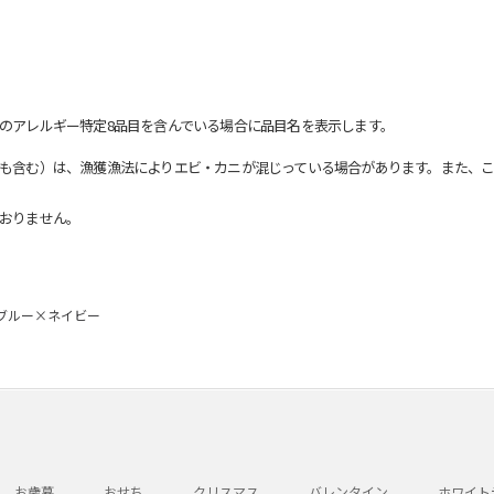
のアレルギー特定8品目を含んでいる場合に品目名を表示します。
も含む）は、漁獲漁法によりエビ・カニが混じっている場合があります。また、こ
おりません。
 ブルー×ネイビー
お歳暮
おせち
クリスマス
バレンタイン
ホワイト