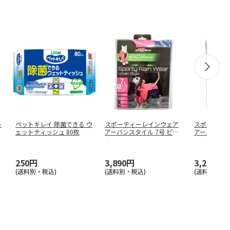
っ
ペットキレイ 除菌できる ウ
スポーティーレインウェア
スポーティ
ェットティッシュ 80枚
アーバンスタイル 7号 ピン
アーバンスタ
ク×
…
ンク
…
250円
3,890円
3,240円
(送料別・税込)
(送料別・税込)
(送料別・税込