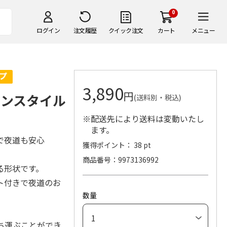
0
ログイン
注文履歴
クイック注文
カート
メニュー
3,890
円
バンスタイル
(送料別・税込)
※配送先により送料は変動いたし
ます。
で夜道も安心
獲得ポイント： 38 pt
商品番号
9973136992
る形状です。
ト付きで夜道のお
数量
ち運ぶことができ