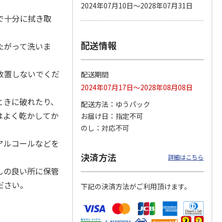
2024年07月10日～2028年07月31日
で十分に拭き取
配送情報
カムカ
銀のスプーン パウ
ペット線香 虹のか
CIAO 香り立つクラ
たがって洗いま
ーン
チ 健康に育つ子ね
なた フルーティフ
ンキー ちゅ～る和
ン型 S
こ用 まぐろ・かつ
ローラルの香り
えBOX とりささ
…
おに
…
放置しないでくだ
配送期間
120円
590円
380円
2024年07月17日～2028年08月08日
)
(送料別・税込)
(送料別・税込)
(送料別・税込)
ときに破れたり、
配送方法
ゆうパック
はよく乾かしてか
お届け日
指定不可
のし
対応不可
アルコールなどを
決済方法
詳細はこちら
しの良い所に保管
ださい。
下記の決済方法がご利用頂けます。