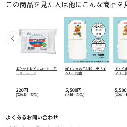
この商品を見た人は他にこんな商品を
ポケットレインコート Ｅ
ぽすくまの日付印 デザイ
ぽすく
－０３７－Ｖ
ンＢ 楷書
ンＢ 
220円
5,500円
5,50
(送料別・税込)
(送料・税込)
(送料・
よくあるお問い合わせ