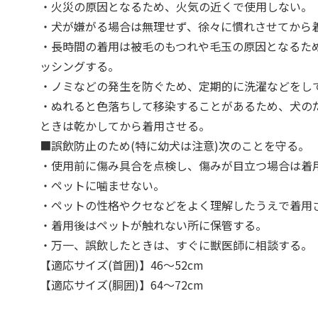
・火災の原因となるため、火気の近くで使用しない。
・犬が嫌がる場合は無理せず、徐々に慣れさせてから
・長時間の着用は被毛のもつれや毛玉の原因となるた
ッシングする。
・ノミなどの発生を防ぐため、定期的に洗濯などをし
・ぬれると色落ちして移染することがあるため、犬の
ときは乾かしてから着用させる。
■誤飲防止のため(特に幼犬は注意)次のことを守る。
・使用前に傷み具合を点検し、傷みが目立つ場合は着
・ペットに噛ませない。
・ペットの性格やクセなどをよく理解したうえで着用
・着用後はペットが触れない所に保管する。
・万一、誤飲したときは、すぐに獣医師に相談する。
【適応サイズ(首囲)】46～52cm
【適応サイズ(胴囲)】64～72cm