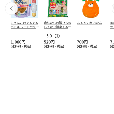
にゃんこのでるでる
森林からの贈りもの
ふるっくま みかん
Ha
ボトル フードセッ
しっかり消臭するひ
ラ
ト
のきの猫砂 7L
ー
5.0
（1）
1,080円
520円
700円
7
(送料別・税込)
(送料別・税込)
(送料別・税込)
(