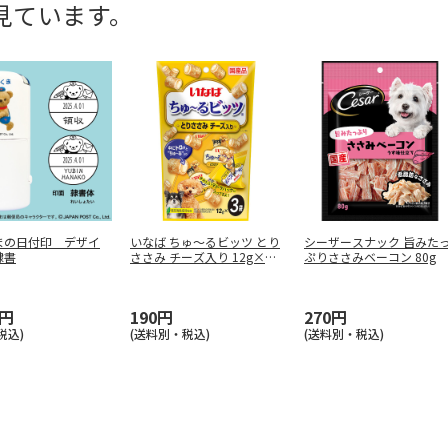
見ています。
まの日付印 デザイ
いなば ちゅ～るビッツ とり
シーザースナック 旨みた
隷書
ささみ チーズ入り 12g×3
ぷりささみベーコン 80g
…
0円
190円
270円
税込)
(送料別・税込)
(送料別・税込)