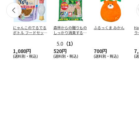
にゃんこのでるでる
森林からの贈りもの
ふるっくま みかん
Ha
ボトル フードセッ
しっかり消臭するひ
ラ
ト
のきの猫砂 7L
ー
5.0
（1）
1,080円
520円
700円
7
(送料別・税込)
(送料別・税込)
(送料別・税込)
(