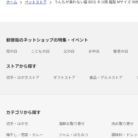
ホーム
ペットストア
うんちが臭わない袋 BOS ネコ用 箱型 Mサイズ 90
郵便局のネットショップの特集・イベント
母の日
こどもの日
父の日
お中元
敬老の日
ストアから探す
切手・はがきストア
ギフトストア
食品・グルメストア
カテゴリから探す
切手・はがき
海鮮お取り寄せ
肉お取り寄せ
梅干し・惣菜・カレー
ジャム・はちみつ
調味料・ドレッ