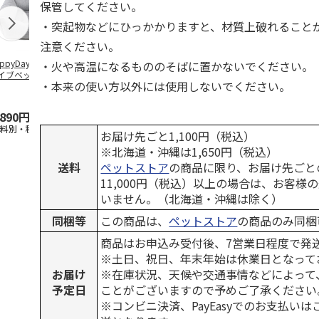
保管してください。
・突起物などにひっかかりますと、材質上破れること
注意ください。
ppyDays 2wayド
獣医師開発 ニオイ
デオトイレ 飛び散
無添加良品 
・火や高温になるもののそばに置かないでください。
イブベッド グレ
をとる砂専用 猫ト
らない消臭・抗菌サ
ムデンタルコ
・本来の使い方以外には使用しないでください。
イレ ナチュラルグ
ンド 4L
ぐるぐるボー
レー
…
,890円
1,550円
1,320円
470円
送料別・税込)
(送料別・税込)
(送料別・税込)
(送料別・税込
お届け先ごと1,100円（税込）
※北海道・沖縄は1,650円（税込）
送料
ペットストア
の商品に限り、お届け先ごと
11,000円（税込）以上の場合は、お客様
いません。（北海道・沖縄は除く）
同梱等
この商品は、
ペットストア
の商品のみ同梱
商品はお申込み受付後、7営業日程度で発
※土日、祝日、年末年始は休業日となって
お届け
※在庫状況、天候や交通事情などによって
予定日
ことがございますので予めご了承ください
※コンビニ決済、PayEasyでのお支払い