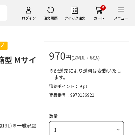
0
ログイン
注文履歴
クイック注文
カート
メニュー
970
円
箱型 Mサイ
(送料別・税込)
※配送先により送料は変動いたし
ます。
獲得ポイント： 9 pt
商品番号
9973136921
！
数量
13L)※一般家庭