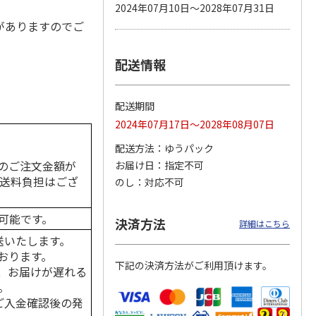
2024年07月10日～2028年07月31日
がありますのでご
配送情報
カムカ
銀のスプーン パウ
ペット線香 虹のか
CIAO 香り立つクラ
ーン
チ 健康に育つ子ね
なた フルーティフ
ンキー ちゅ～る和
ン型 S
こ用 まぐろ・かつ
ローラルの香り
えBOX とりささ
…
おに
…
配送期間
120円
590円
380円
2024年07月17日～2028年08月07日
)
(送料別・税込)
(送料別・税込)
(送料別・税込)
配送方法
ゆうパック
のご注文金額が
お届け日
指定不可
の送料負担はござ
のし
対応不可
可能です。
決済方法
詳細はこちら
送いたします。
おります。
下記の決済方法がご利用頂けます。
、お届けが遅れる
。
はご入金確認後の発