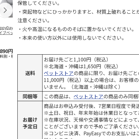
保管してください。
・突起物などにひっかかりますと、材質上破れること
注意ください。
ppyDays 2wayド
獣医師開発 ニオイ
デオトイレ 飛び散
無添加良品 
・火や高温になるもののそばに置かないでください。
イブベッド グレ
をとる砂専用 猫ト
らない消臭・抗菌サ
ムデンタルコ
・本来の使い方以外には使用しないでください。
イレ ナチュラルグ
ンド 4L
ぐるぐるボー
レー
…
,890円
1,550円
1,320円
470円
送料別・税込)
(送料別・税込)
(送料別・税込)
(送料別・税込
お届け先ごと1,100円（税込）
※北海道・沖縄は1,650円（税込）
送料
ペットストア
の商品に限り、お届け先ごと
11,000円（税込）以上の場合は、お客様
いません。（北海道・沖縄は除く）
同梱等
この商品は、
ペットストア
の商品のみ同梱
商品はお申込み受付後、7営業日程度で発
※土日、祝日、年末年始は休業日となって
お届け
※在庫状況、天候や交通事情などによって
予定日
ことがございますので予めご了承ください
※コンビニ決済、PayEasyでのお支払い