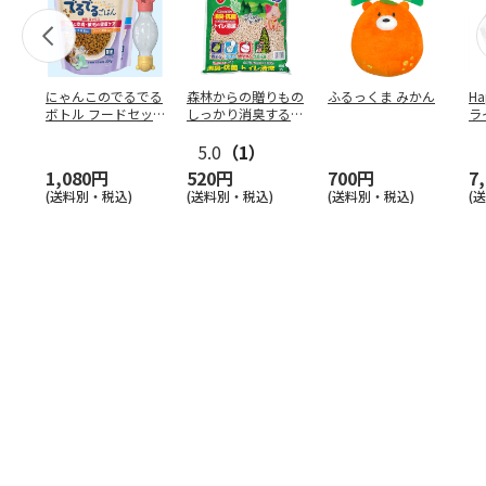
にゃんこのでるでる
森林からの贈りもの
ふるっくま みかん
Ha
ボトル フードセッ
しっかり消臭するひ
ラ
ト
のきの猫砂 7L
ー
5.0
（1）
1,080円
520円
700円
7
(送料別・税込)
(送料別・税込)
(送料別・税込)
(