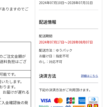
2024年07月10日～2028年07月31日
がありますのでご
配送情報
カムカ
銀のスプーン パウ
ペット線香 虹のか
CIAO 香り立つクラ
ーン
チ 健康に育つ子ね
なた フルーティフ
ンキー ちゅ～る和
ン型 S
こ用 まぐろ・かつ
ローラルの香り
えBOX とりささ
…
おに
…
配送期間
120円
590円
380円
2024年07月17日～2028年08月07日
)
(送料別・税込)
(送料別・税込)
(送料別・税込)
配送方法
ゆうパック
のご注文金額が
お届け日
指定不可
の送料負担はござ
のし
対応不可
可能です。
決済方法
詳細はこちら
送いたします。
おります。
下記の決済方法がご利用頂けます。
、お届けが遅れる
。
はご入金確認後の発