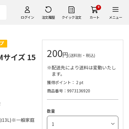
0
ログイン
注文履歴
クイック注文
カート
メニュー
200
円
Mサイズ 15
(送料別・税込)
※配送先により送料は変動いたし
ます。
獲得ポイント： 2 pt
商品番号
9973136920
！
数量
13L)※一般家庭