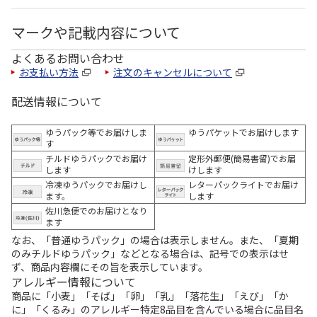
マークや記載内容について
よくあるお問い合わせ
お支払い方法
注文のキャンセルについて
配送情報について
ゆうパック等でお届けしま
ゆうパケットでお届けします
す
チルドゆうパックでお届け
定形外郵便(簡易書留)でお届
します
けします
冷凍ゆうパックでお届けし
レターパックライトでお届け
ます。
します
佐川急便でのお届けとなり
ます
なお、「普通ゆうパック」の場合は表示しません。また、「夏期
のみチルドゆうパック」などとなる場合は、記号での表示はせ
ず、商品内容欄にその旨を表示しています。
アレルギー情報について
商品に「小麦」「そば」「卵」「乳」「落花生」「えび」「か
に」「くるみ」のアレルギー特定8品目を含んでいる場合に品目名