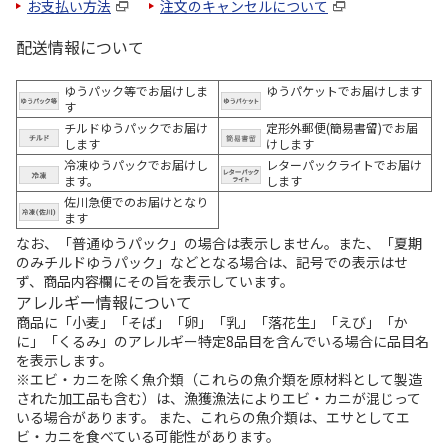
お支払い方法
注文のキャンセルについて
配送情報について
ゆうパック等でお届けしま
ゆうパケットでお届けします
す
チルドゆうパックでお届け
定形外郵便(簡易書留)でお届
します
けします
冷凍ゆうパックでお届けし
レターパックライトでお届け
ます。
します
佐川急便でのお届けとなり
ます
なお、「普通ゆうパック」の場合は表示しません。また、「夏期
のみチルドゆうパック」などとなる場合は、記号での表示はせ
ず、商品内容欄にその旨を表示しています。
アレルギー情報について
商品に「小麦」「そば」「卵」「乳」「落花生」「えび」「か
に」「くるみ」のアレルギー特定8品目を含んでいる場合に品目名
を表示します。
※エビ・カニを除く魚介類（これらの魚介類を原材料として製造
された加工品も含む）は、漁獲漁法によりエビ・カニが混じって
いる場合があります。 また、これらの魚介類は、エサとしてエ
ビ・カニを食べている可能性があります。