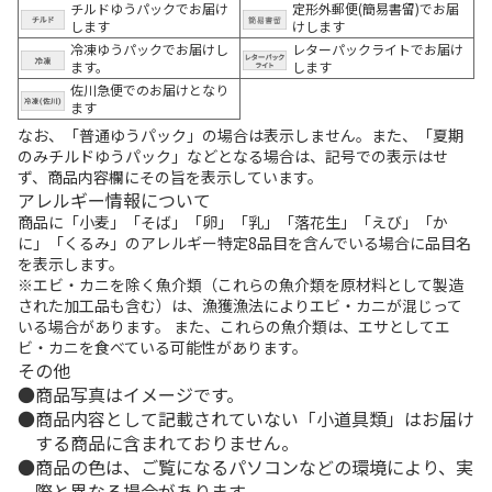
チルドゆうパックでお届け
定形外郵便(簡易書留)でお届
します
けします
冷凍ゆうパックでお届けし
レターパックライトでお届け
ます。
します
佐川急便でのお届けとなり
ます
なお、「普通ゆうパック」の場合は表示しません。また、「夏期
のみチルドゆうパック」などとなる場合は、記号での表示はせ
ず、商品内容欄にその旨を表示しています。
アレルギー情報について
商品に「小麦」「そば」「卵」「乳」「落花生」「えび」「か
に」「くるみ」のアレルギー特定8品目を含んでいる場合に品目名
を表示します。
※エビ・カニを除く魚介類（これらの魚介類を原材料として製造
された加工品も含む）は、漁獲漁法によりエビ・カニが混じって
いる場合があります。 また、これらの魚介類は、エサとしてエ
ビ・カニを食べている可能性があります。
その他
商品写真はイメージです。
商品内容として記載されていない「小道具類」はお届け
する商品に含まれておりません。
商品の色は、ご覧になるパソコンなどの環境により、実
際と異なる場合があります。