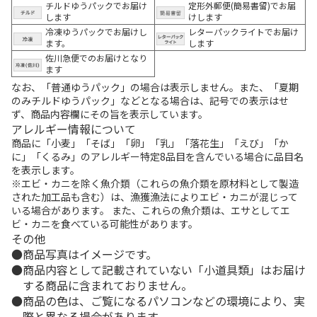
チルドゆうパックでお届け
定形外郵便(簡易書留)でお届
します
けします
冷凍ゆうパックでお届けし
レターパックライトでお届け
ます。
します
佐川急便でのお届けとなり
ます
なお、「普通ゆうパック」の場合は表示しません。また、「夏期
のみチルドゆうパック」などとなる場合は、記号での表示はせ
ず、商品内容欄にその旨を表示しています。
アレルギー情報について
商品に「小麦」「そば」「卵」「乳」「落花生」「えび」「か
に」「くるみ」のアレルギー特定8品目を含んでいる場合に品目名
を表示します。
※エビ・カニを除く魚介類（これらの魚介類を原材料として製造
された加工品も含む）は、漁獲漁法によりエビ・カニが混じって
いる場合があります。 また、これらの魚介類は、エサとしてエ
ビ・カニを食べている可能性があります。
その他
商品写真はイメージです。
商品内容として記載されていない「小道具類」はお届け
する商品に含まれておりません。
商品の色は、ご覧になるパソコンなどの環境により、実
際と異なる場合があります。