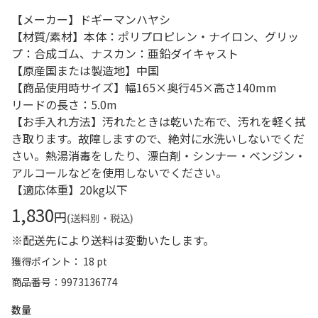
【メーカー】ドギーマンハヤシ
【材質/素材】本体：ポリプロピレン・ナイロン、グリッ
プ：合成ゴム、ナスカン：亜鉛ダイキャスト
【原産国または製造地】中国
【商品使用時サイズ】幅165×奥行45×高さ140mm
リードの長さ：5.0m
【お手入れ方法】汚れたときは乾いた布で、汚れを軽く拭
き取ります。故障しますので、絶対に水洗いしないでくだ
さい。熱湯消毒をしたり、漂白剤・シンナー・ベンジン・
アルコールなどを使用しないでください。
【適応体重】20kg以下
1,830
円
(送料別・税込)
※配送先により送料は変動いたします。
獲得ポイント： 18 pt
商品番号
9973136774
数量