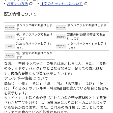
お支払い方法
注文のキャンセルについて
配送情報について
ゆうパック等でお届けしま
ゆうパケットでお届けします
す
チルドゆうパックでお届け
定形外郵便(簡易書留)でお届
します
けします
冷凍ゆうパックでお届けし
レターパックライトでお届け
ます。
します
佐川急便でのお届けとなり
ます
なお、「普通ゆうパック」の場合は表示しません。また、「夏期
のみチルドゆうパック」などとなる場合は、記号での表示はせ
ず、商品内容欄にその旨を表示しています。
アレルギー情報について
商品に「小麦」「そば」「卵」「乳」「落花生」「えび」「か
に」「くるみ」のアレルギー特定8品目を含んでいる場合に品目名
を表示します。
※エビ・カニを除く魚介類（これらの魚介類を原材料として製造
された加工品も含む）は、漁獲漁法によりエビ・カニが混じって
いる場合があります。 また、これらの魚介類は、エサとしてエ
ビ・カニを食べている可能性があります。