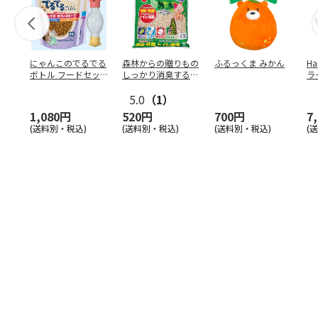
にゃんこのでるでる
森林からの贈りもの
ふるっくま みかん
Ha
ボトル フードセッ
しっかり消臭するひ
ラ
ト
のきの猫砂 7L
ー
5.0
（1）
1,080円
520円
700円
7
(送料別・税込)
(送料別・税込)
(送料別・税込)
(