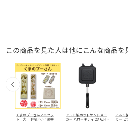
この商品を見た人は他にこんな商品を
くまのプーさん２本セッ
アルミ製ホットサンドメー
アルミ
ト 大：印相／小：篆書
カー ハローキティ 23 ALHO
カー ピカ
…
…