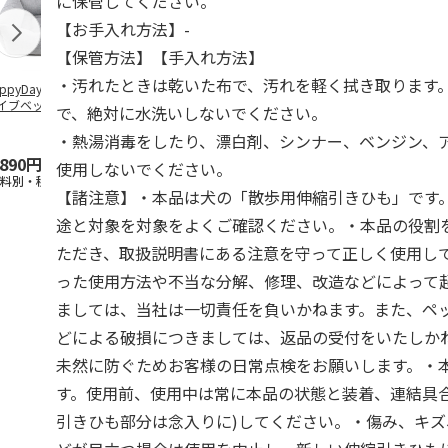
に保管してください。
【お手入れ方法】-
【保管方法】【手入れ方法】
・汚れたときは乾いた布で、汚れを軽く拭き取ります
ppyDays 2wayド
獣医師開発 ニオイ
デオトイレ 飛び散
無添加良品 
イブベッド グレ
をとる砂専用 猫ト
らない消臭・抗菌サ
ムデンタルコ
で、絶対に水洗いしないでください。
イレ ナチュラルグ
ンド 4L
ぐるぐるボー
レー
…
・熱湯消毒をしたり、漂白剤、シンナー、ベンジン、
,890円
1,550円
1,320円
470円
使用しないでください。
送料別・税込)
(送料別・税込)
(送料別・税込)
(送料別・税込
【諸注意】・本品は犬の「散歩用伸縮引きひも」です
途と対象を対象をよくご確認ください。・本品の役割
ただき、取扱説明書にある注意を守って正しく使用し
った使用方法や不当な分解、修理、改造などによって
ましては、当社は一切責任を負いかねます。また、ペ
どによる破損につきましては、返品の受付をいたしか
未然に防ぐためお客様の日常点検をお願いします。・
す。使用前、使用中は常に本品の状態と装着、連結具合
引きひも部分は念入りに)してください。・傷み、キ