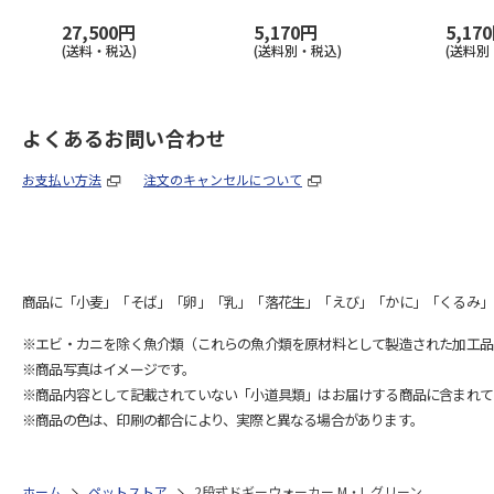
27,500円
5,170円
5,17
(送料・税込)
(送料別・税込)
(送料別
よくあるお問い合わせ
お支払い方法
注文のキャンセルについて
商品に「小麦」「そば」「卵」「乳」「落花生」「えび」「かに」「くるみ」
※エビ・カニを除く魚介類（これらの魚介類を原材料として製造された加工品
※商品写真はイメージです。
※商品内容として記載されていない「小道具類」はお届けする商品に含まれて
※商品の色は、印刷の都合により、実際と異なる場合があります。
ホーム
ペットストア
2段式ドギーウォーカー M・L グリーン