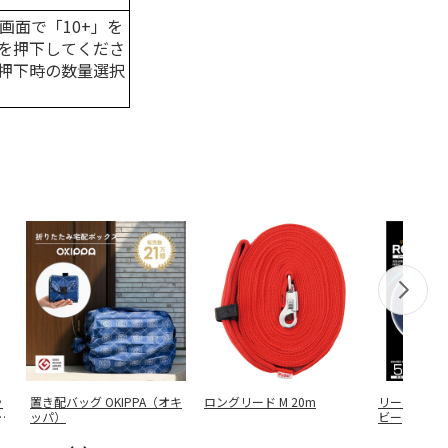
画面で「10+」を
を押下してくださ
押下時の数量選択
ッ
置き配バッグ OKIPPA（オキ
ロングリード M 20m
リールリード 
ス
ッパ）
ビー