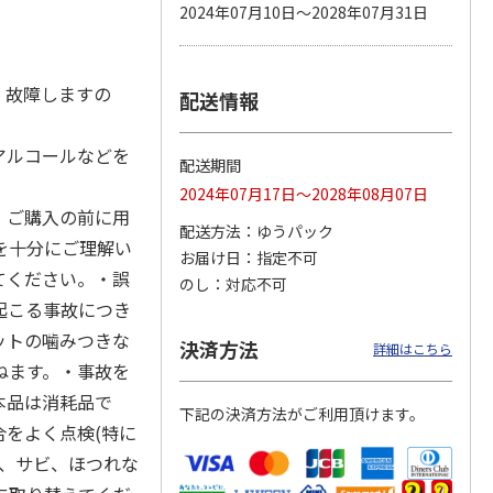
2024年07月10日～2028年07月31日
。故障しますの
配送情報
カムカ
銀のスプーン パウ
ペット線香 虹のか
CIAO 香り立つクラ
ーン
チ 健康に育つ子ね
なた フルーティフ
ンキー ちゅ～る和
ン型 S
こ用 まぐろ・かつ
ローラルの香り
えBOX とりささ
…
おに
…
アルコールなどを
配送期間
120円
590円
380円
2024年07月17日～2028年08月07日
)
(送料別・税込)
(送料別・税込)
(送料別・税込)
。ご購入の前に用
配送方法
ゆうパック
を十分にご理解い
お届け日
指定不可
てください。・誤
のし
対応不可
起こる事故につき
ットの噛みつきな
決済方法
詳細はこちら
ねます。・事故を
本品は消耗品で
下記の決済方法がご利用頂けます。
をよく点検(特に
ズ、サビ、ほつれな