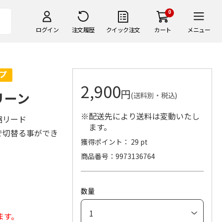
0
ログイン
注文履歴
クイック注文
カート
メニュー
2,900
円
リーン
(送料別・税込)
※配送先により送料は変動いたし
縮リード
ます。
で切替る事ができ
獲得ポイント： 29 pt
商品番号
9973136764
数量
ます。