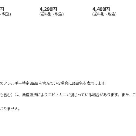
0円
4,290円
4,400円
・税込)
(送料別・税込)
(送料別・税込)
のアレルギー特定8品目を含んでいる場合に品目名を表示します。
も含む）は、漁獲漁法によりエビ・カニが混じっている場合があります。また、こ
おりません。