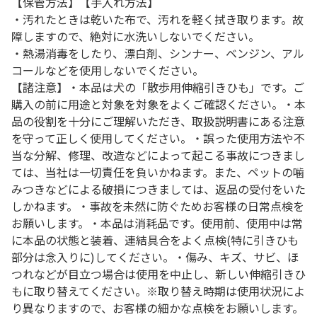
【保管方法】【手入れ方法】
・汚れたときは乾いた布で、汚れを軽く拭き取ります。故
障しますので、絶対に水洗いしないでください。
・熱湯消毒をしたり、漂白剤、シンナー、ベンジン、アル
コールなどを使用しないでください。
【諸注意】・本品は犬の「散歩用伸縮引きひも」です。ご
購入の前に用途と対象を対象をよくご確認ください。・本
品の役割を十分にご理解いただき、取扱説明書にある注意
を守って正しく使用してください。・誤った使用方法や不
当な分解、修理、改造などによって起こる事故につきまし
ては、当社は一切責任を負いかねます。また、ペットの噛
みつきなどによる破損につきましては、返品の受付をいた
しかねます。・事故を未然に防ぐためお客様の日常点検を
お願いします。・本品は消耗品です。使用前、使用中は常
に本品の状態と装着、連結具合をよく点検(特に引きひも
部分は念入りに)してください。・傷み、キズ、サビ、ほ
つれなどが目立つ場合は使用を中止し、新しい伸縮引きひ
もに取り替えてください。※取り替え時期は使用状況によ
り異なりますので、お客様の細かな点検をお願いします。