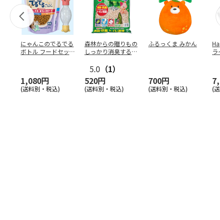
にゃんこのでるでる
森林からの贈りもの
ふるっくま みかん
Ha
ボトル フードセッ
しっかり消臭するひ
ラ
ト
のきの猫砂 7L
ー
5.0
（1）
1,080円
520円
700円
7
(送料別・税込)
(送料別・税込)
(送料別・税込)
(