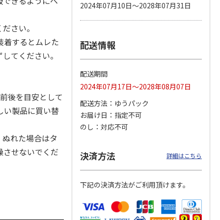
吸できるようにベ
2024年07月10日～2028年07月31日
ください。
装着するとムレた
配送情報
カムカ
銀のスプーン パウ
ペット線香 虹のか
鈴虫の経木 3枚入
ーン
チ 健康に育つ子ね
なた フルーティフ
ずしてください。
ン型 S
こ用 まぐろ・かつ
ローラルの香り
おに
…
配送期間
120円
590円
100円
2024年07月17日～2028年08月07日
)
(送料別・税込)
(送料別・税込)
(送料別・税込)
月前後を目安として
配送方法
ゆうパック
しい製品に買い替
お届け日
指定不可
のし
対応不可
。ぬれた場合はタ
燥させないでくだ
決済方法
詳細はこちら
。
下記の決済方法がご利用頂けます。
。