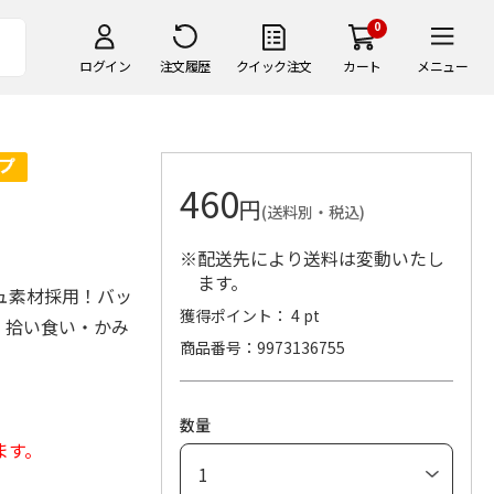
0
ログイン
注文履歴
クイック注文
カート
メニュー
460
円
(送料別・税込)
※配送先により送料は変動いたし
ます。
ュ素材採用！バッ
獲得ポイント： 4 pt
・拾い食い・かみ
商品番号
9973136755
数量
ます。