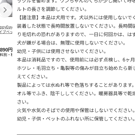
ックルを留めます。ワンちゃんのくちが少し開いて呼
ルトの長さを調節してください。
【諸注意】本品は犬用です。犬以外には使用しないで
装着した状態で長時間放置しないでください。長時間
ppyDays 2wayド
獣医師開発 ニオイ
デオトイレ 飛び散
無添加良品 
イブベッド グレ
をとる砂専用 猫ト
らない消臭・抗菌サ
ムデンタルコ
り毛切れの恐れがありますので、一日に何回かは、は
イレ ナチュラルグ
ンド 4L
ぐるぐるボー
レー
…
犬が嫌がる場合は、無理に使用しないでください。
,890円
1,550円
1,320円
470円
幼児・子供には使用させないでください。
送料別・税込)
(送料別・税込)
(送料別・税込)
(送料別・税込
本品は消耗品ですので、使用前には必ず点検し、6ヶ
ホツレ・毛羽立ち・亀裂等の傷みが目立ち始めたら新
えてください。
製品によっては水ぬれ等で色落ちすることがあります
オル等でふき、陰干ししてください。暖房器具等で乾
さい。
火気や水気のそばでの使用や保管はしないでください
幼児・子供・ペットのふれない所に保管してください