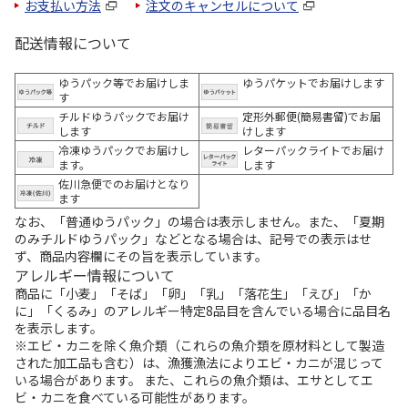
お支払い方法
注文のキャンセルについて
配送情報について
ゆうパック等でお届けしま
ゆうパケットでお届けします
す
チルドゆうパックでお届け
定形外郵便(簡易書留)でお届
します
けします
冷凍ゆうパックでお届けし
レターパックライトでお届け
ます。
します
佐川急便でのお届けとなり
ます
なお、「普通ゆうパック」の場合は表示しません。また、「夏期
のみチルドゆうパック」などとなる場合は、記号での表示はせ
ず、商品内容欄にその旨を表示しています。
アレルギー情報について
商品に「小麦」「そば」「卵」「乳」「落花生」「えび」「か
に」「くるみ」のアレルギー特定8品目を含んでいる場合に品目名
を表示します。
※エビ・カニを除く魚介類（これらの魚介類を原材料として製造
された加工品も含む）は、漁獲漁法によりエビ・カニが混じって
いる場合があります。 また、これらの魚介類は、エサとしてエ
ビ・カニを食べている可能性があります。