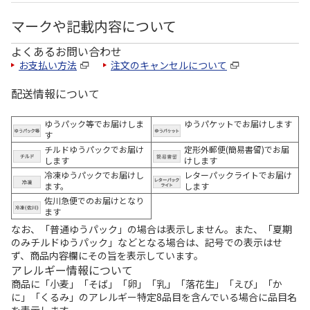
マークや記載内容について
よくあるお問い合わせ
お支払い方法
注文のキャンセルについて
配送情報について
ゆうパック等でお届けしま
ゆうパケットでお届けします
す
チルドゆうパックでお届け
定形外郵便(簡易書留)でお届
します
けします
冷凍ゆうパックでお届けし
レターパックライトでお届け
ます。
します
佐川急便でのお届けとなり
ます
なお、「普通ゆうパック」の場合は表示しません。また、「夏期
のみチルドゆうパック」などとなる場合は、記号での表示はせ
ず、商品内容欄にその旨を表示しています。
アレルギー情報について
商品に「小麦」「そば」「卵」「乳」「落花生」「えび」「か
に」「くるみ」のアレルギー特定8品目を含んでいる場合に品目名
を表示します。