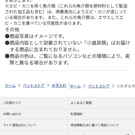
※エビ・カニを除く魚介類（これらの魚介類を原材料として製造
された加工品も含む）は、漁獲漁法によりエビ・カニが混じって
いる場合があります。 また、これらの魚介類は、エサとしてエ
ビ・カニを食べている可能性があります。
その他
商品写真はイメージです。
商品内容として記載されていない「小道具類」はお届け
する商品に含まれておりません。
商品の色は、ご覧になるパソコンなどの環境により、実
際と異なる場合があります。
ホーム
ペットストア
お手入れ
しつけ用品（猫用）
いたずらガー
ホーム
ペットストア
いたずらガ
ご利用ガイド
よくあるご質問
お問い合わせ
利用規約
サイト運営会社について
特定商取引法に基づく表記について