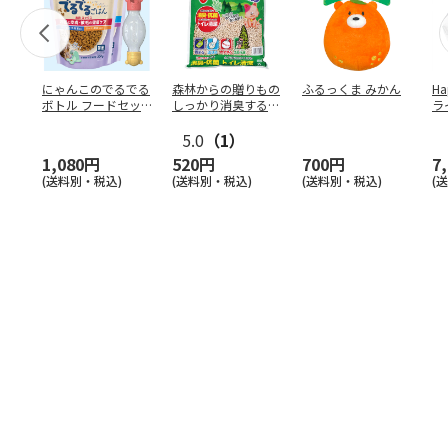
にゃんこのでるでる
森林からの贈りもの
ふるっくま みかん
Ha
ボトル フードセッ
しっかり消臭するひ
ラ
ト
のきの猫砂 7L
ー
5.0
（1）
1,080円
520円
700円
7
(送料別・税込)
(送料別・税込)
(送料別・税込)
(