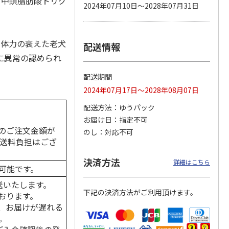
、中鎖脂肪酸トリグ
2024年07月10日～2028年07月31日
、体力の衰えた老犬
配送情報
カムカ
銀のスプーン パウ
ペット線香 虹のか
CIAO 香り立つクラ
ーン
チ 健康に育つ子ね
なた フルーティフ
ンキー ちゅ～る和
に異常の認められ
ン型 S
こ用 まぐろ・かつ
ローラルの香り
えBOX とりささ
…
おに
…
配送期間
120円
590円
380円
2024年07月17日～2028年08月07日
)
(送料別・税込)
(送料別・税込)
(送料別・税込)
配送方法
ゆうパック
お届け日
指定不可
のご注文金額が
のし
対応不可
の送料負担はござ
決済方法
詳細はこちら
可能です。
送いたします。
下記の決済方法がご利用頂けます。
おります。
、お届けが遅れる
。