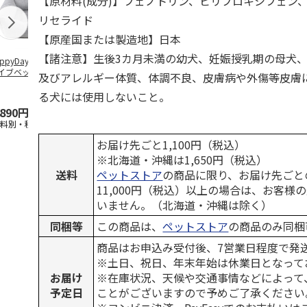
【原材料(成分)】フェノトリン、ピリプロキシフェン
リセライド
【原産国または製造地】日本
【諸注意】生後3カ月未満の幼犬、妊娠授乳期の母犬
ppyDays 2wayド
獣医師開発 ニオイ
デオトイレ 飛び散
無添加良品 
イブベッド グレ
をとる砂専用 猫ト
らない消臭・抗菌サ
ムデンタルコ
及びアレルギー体質、体調不良、皮膚病や外傷等皮膚
イレ ナチュラルグ
ンド 4L
ぐるぐるボー
レー
…
る犬には使用しないこと。
,890円
1,550円
1,320円
470円
送料別・税込)
(送料別・税込)
(送料別・税込)
(送料別・税込
お届け先ごと1,100円（税込）
※北海道・沖縄は1,650円（税込）
送料
ペットストア
の商品に限り、お届け先ごと
11,000円（税込）以上の場合は、お客様
いません。（北海道・沖縄は除く）
同梱等
この商品は、
ペットストア
の商品のみ同梱
商品はお申込み受付後、7営業日程度で発
※土日、祝日、年末年始は休業日となって
お届け
※在庫状況、天候や交通事情などによって
予定日
ことがございますので予めご了承ください