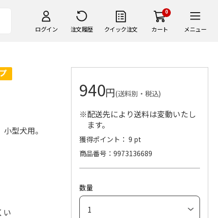
0
ログイン
注文履歴
クイック注文
カート
メニュー
940
円
(送料別・税込)
※配送先により送料は変動いたし
ます。
。小型犬用。
獲得ポイント： 9 pt
商品番号
9973136689
数量
くい