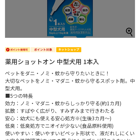
薬用ショットオン 中型犬用 1本入
ペットをダニ・ノミ・蚊から守りたいときに！
大切なペットをノミ・マダニ・蚊から守るスポット剤。中
型犬用。
■5つの特長
効力：ノミ・マダニ・蚊からしっかり守る(約1カ月)
拡散：すばやく広がり、すみずみまで行きわたる
安心：幼犬にも使える安心処方※(生後3カ月～)
低臭：低臭処方でニオイが少ない(食品原料使用)
使いやすい：使いやすいピペット形状で、液だれしにくい