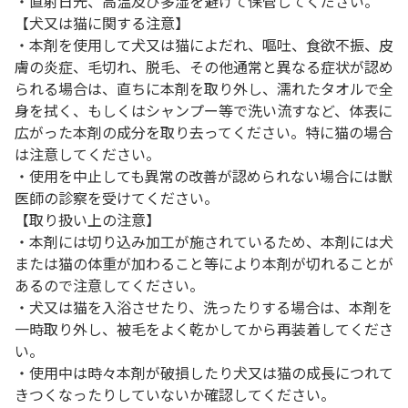
・直射日光、高温及び多湿を避けて保管してください。
【犬又は猫に関する注意】
・本剤を使用して犬又は猫によだれ、嘔吐、食欲不振、皮
膚の炎症、毛切れ、脱毛、その他通常と異なる症状が認め
られる場合は、直ちに本剤を取り外し、濡れたタオルで全
身を拭く、もしくはシャンプー等で洗い流すなど、体表に
広がった本剤の成分を取り去ってください。特に猫の場合
は注意してください。
・使用を中止しても異常の改善が認められない場合には獣
医師の診察を受けてください。
【取り扱い上の注意】
・本剤には切り込み加工が施されているため、本剤には犬
または猫の体重が加わること等により本剤が切れることが
あるので注意してください。
・犬又は猫を入浴させたり、洗ったりする場合は、本剤を
一時取り外し、被毛をよく乾かしてから再装着してくださ
い。
・使用中は時々本剤が破損したり犬又は猫の成長につれて
きつくなったりしていないか確認してください。