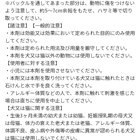
※バックルを通してあまった部分は、動物に傷をつけない
よう注意して、約5～7cm余裕をもたせ、ハサミ等で切り
取ってください。
【諸注意】【一般的注意】
・本剤は効能又は効果において定められた目的にのみ使用
してください。
・本剤は定められた用法及び用量を厳守してください。
・本剤を犬又は猫以外の動物には使用しないでください。
【使用者に対する注意】
・小児には本剤を使用させないでください。
・本剤又は本剤を取り付けている犬又は猫に触れたときは
石けんと水で手を良く洗ってください。
・アレルギー体質などの人で、本剤に触れて刺激を感じた
場合は直ちに使用を中止してください。
【犬又は猫に関する注意】
・生後3ヶ月未満の幼犬または幼猫、妊娠授乳期の母犬又
は母猫、体力の衰えた老犬または老猫、アレルギー体質、
体調不良、皮ふ病や外傷等の皮膚に異常が認められる犬又
は猫には使用しないでください。