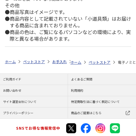
その他
商品写真はイメージです。
商品内容として記載されていない「小道具類」はお届け
する商品に含まれておりません。
商品の色は、ご覧になるパソコンなどの環境により、実
際と異なる場合があります。
ホーム
ペットストア
お手入れ
虫よけ（猫用）
電子ノミとりホイ
ホーム
ペットストア
電子ノミと
ご利用ガイド
よくあるご質問
お問い合わせ
利用規約
サイト運営会社について
特定商取引法に基づく表記について
プライバシーポリシー
商品のご提案はこちら
SNSでお得な情報発信中