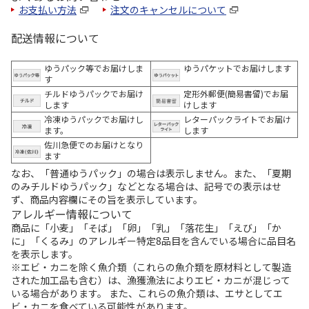
お支払い方法
注文のキャンセルについて
配送情報について
ゆうパック等でお届けしま
ゆうパケットでお届けします
す
チルドゆうパックでお届け
定形外郵便(簡易書留)でお届
します
けします
冷凍ゆうパックでお届けし
レターパックライトでお届け
ます。
します
佐川急便でのお届けとなり
ます
なお、「普通ゆうパック」の場合は表示しません。また、「夏期
のみチルドゆうパック」などとなる場合は、記号での表示はせ
ず、商品内容欄にその旨を表示しています。
アレルギー情報について
商品に「小麦」「そば」「卵」「乳」「落花生」「えび」「か
に」「くるみ」のアレルギー特定8品目を含んでいる場合に品目名
を表示します。
※エビ・カニを除く魚介類（これらの魚介類を原材料として製造
された加工品も含む）は、漁獲漁法によりエビ・カニが混じって
いる場合があります。 また、これらの魚介類は、エサとしてエ
ビ・カニを食べている可能性があります。