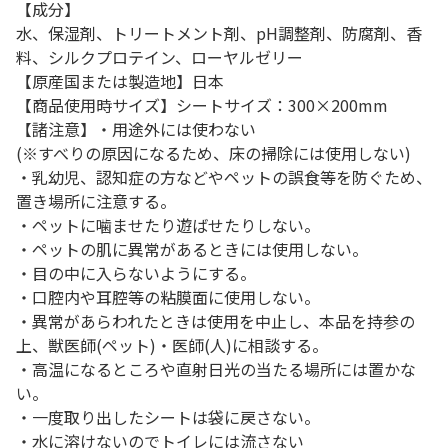
【成分】
水、保湿剤、トリートメント剤、pH調整剤、防腐剤、香
料、シルクプロテイン、ローヤルゼリー
【原産国または製造地】日本
【商品使用時サイズ】シートサイズ：300×200mm
【諸注意】・用途外には使わない
(※すべりの原因になるため、床の掃除には使用しない)
・乳幼児、認知症の方などやペットの誤食等を防ぐため、
置き場所に注意する。
・ペットに噛ませたり遊ばせたりしない。
・ペットの肌に異常があるときには使用しない。
・目の中に入らないようにする。
・口腔内や耳腔等の粘膜面に使用しない。
・異常があらわれたときは使用を中止し、本品を持参の
上、獣医師(ペット)・医師(人)に相談する。
・高温になるところや直射日光の当たる場所には置かな
い。
・一度取り出したシートは袋に戻さない。
・水に溶けないのでトイレには流さない