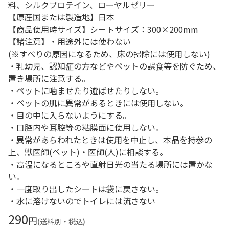
料、シルクプロテイン、ローヤルゼリー
【原産国または製造地】日本
【商品使用時サイズ】シートサイズ：300×200mm
【諸注意】・用途外には使わない
(※すべりの原因になるため、床の掃除には使用しない)
・乳幼児、認知症の方などやペットの誤食等を防ぐため、
置き場所に注意する。
・ペットに噛ませたり遊ばせたりしない。
・ペットの肌に異常があるときには使用しない。
・目の中に入らないようにする。
・口腔内や耳腔等の粘膜面に使用しない。
・異常があらわれたときは使用を中止し、本品を持参の
上、獣医師(ペット)・医師(人)に相談する。
・高温になるところや直射日光の当たる場所には置かな
い。
・一度取り出したシートは袋に戻さない。
・水に溶けないのでトイレには流さない
290
円
(送料別・税込)