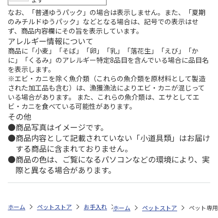
なお、「普通ゆうパック」の場合は表示しません。また、「夏期
のみチルドゆうパック」などとなる場合は、記号での表示はせ
ず、商品内容欄にその旨を表示しています。
アレルギー情報について
商品に「小麦」「そば」「卵」「乳」「落花生」「えび」「か
に」「くるみ」のアレルギー特定8品目を含んでいる場合に品目名
を表示します。
※エビ・カニを除く魚介類（これらの魚介類を原材料として製造
された加工品も含む）は、漁獲漁法によりエビ・カニが混じって
いる場合があります。 また、これらの魚介類は、エサとしてエ
ビ・カニを食べている可能性があります。
その他
商品写真はイメージです。
商品内容として記載されていない「小道具類」はお届け
する商品に含まれておりません。
商品の色は、ご覧になるパソコンなどの環境により、実
際と異なる場合があります。
ホーム
ペットストア
お手入れ
ウェットティッシュ各種（猫用）
ホーム
ペットストア
ペット専用