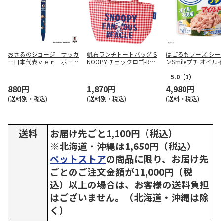
おさるのジョージ サッカ
帆布ランチトートバッグ S
はごろもフーズ シ
ー日本代表ｖｅｒ ボール
NOOPY チェックロゴ-RED
ンSmileプチ オイ
ペン Ｂ
YEB1N
25g×72袋
5.0
（1）
880円
1,870円
4,980円
(送料別・税込)
(送料別・税込)
(送料・税込)
送料
お届け先ごと1,100円（税込）
※北海道・沖縄は1,650円（税込）
ペットストア
の商品に限り、お届け先
ごとのご注文金額が11,000円（税
込）以上の場合は、お客様の送料負担
はございません。（北海道・沖縄は除
く）