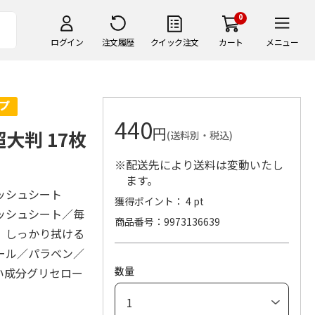
0
ログイン
注文履歴
クイック注文
カート
メニュー
440
円
大判 17枚
(送料別・税込)
※配送先により送料は変動いたし
ます。
ッシュシート
獲得ポイント： 4 pt
ッシュシート／毎
商品番号
9973136639
、しっかり拭ける
ール／パラベン／
数量
い成分グリセロー