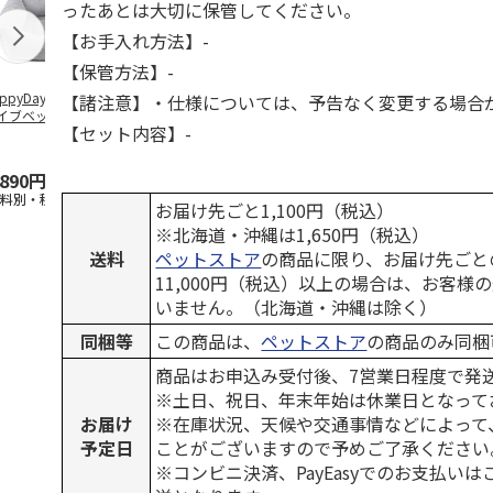
ったあとは大切に保管してください。
【お手入れ方法】-
【保管方法】-
ppyDays 2wayド
獣医師開発 ニオイ
デオトイレ 飛び散
無添加良品 
【諸注意】・仕様については、予告なく変更する場合
イブベッド グレ
をとる砂専用 猫ト
らない消臭・抗菌サ
ムデンタルコ
【セット内容】-
イレ ナチュラルグ
ンド 4L
ぐるぐるボー
レー
…
,890円
1,550円
1,320円
470円
送料別・税込)
(送料別・税込)
(送料別・税込)
(送料別・税込
お届け先ごと1,100円（税込）
※北海道・沖縄は1,650円（税込）
送料
ペットストア
の商品に限り、お届け先ごと
11,000円（税込）以上の場合は、お客様
いません。（北海道・沖縄は除く）
同梱等
この商品は、
ペットストア
の商品のみ同梱
商品はお申込み受付後、7営業日程度で発
※土日、祝日、年末年始は休業日となって
お届け
※在庫状況、天候や交通事情などによって
予定日
ことがございますので予めご了承ください
※コンビニ決済、PayEasyでのお支払い