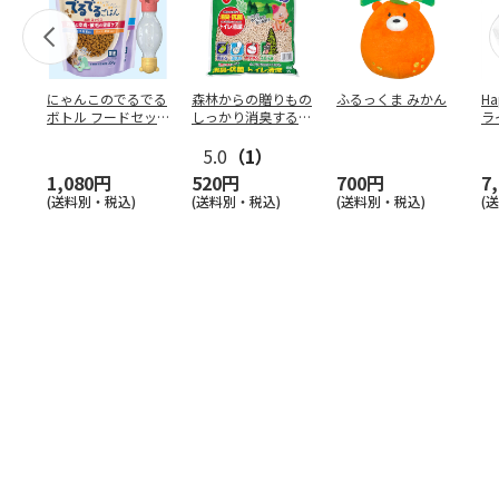
にゃんこのでるでる
森林からの贈りもの
ふるっくま みかん
Ha
ボトル フードセッ
しっかり消臭するひ
ラ
ト
のきの猫砂 7L
ー
5.0
（1）
1,080円
520円
700円
7
(送料別・税込)
(送料別・税込)
(送料別・税込)
(