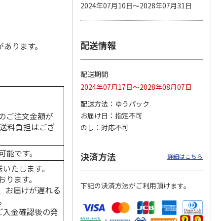
2024年07月10日～2028年07月31日
配送情報
カムカ
銀のスプーン パウ
ペット線香 虹のか
CIAO 香り立つクラ
があります。
ーン
チ 健康に育つ子ね
なた フルーティフ
ンキー ちゅ～る和
ン型 S
こ用 まぐろ・かつ
ローラルの香り
えBOX とりささ
…
おに
…
配送期間
120円
590円
380円
2024年07月17日～2028年08月07日
)
(送料別・税込)
(送料別・税込)
(送料別・税込)
配送方法
ゆうパック
のご注文金額が
お届け日
指定不可
の送料負担はござ
のし
対応不可
可能です。
決済方法
詳細はこちら
送いたします。
おります。
下記の決済方法がご利用頂けます。
、お届けが遅れる
。
はご入金確認後の発