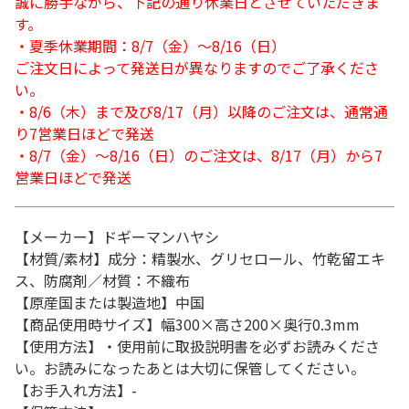
誠に勝手ながら、下記の通り休業日とさせていただきま
す。
・夏季休業期間：8/7（金）～8/16（日）
ご注文日によって発送日が異なりますのでご了承くださ
い。
・8/6（木）まで及び8/17（月）以降のご注文は、通常通
り7営業日ほどで発送
・8/7（金）～8/16（日）のご注文は、8/17（月）から7
営業日ほどで発送
【メーカー】ドギーマンハヤシ
【材質/素材】成分：精製水、グリセロール、竹乾留エキ
ス、防腐剤／材質：不織布
【原産国または製造地】中国
【商品使用時サイズ】幅300×高さ200×奥行0.3mm
【使用方法】・使用前に取扱説明書を必ずお読みくださ
い。お読みになったあとは大切に保管してください。
【お手入れ方法】-