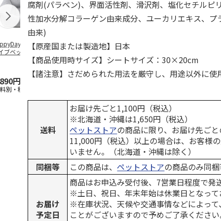
腐剤(パラベン)、界面活性剤、滑沢剤、塩化セチルピ
性加水分解コラーゲン由来成分、ユーカリエキス、プ
由来)
ppyDays 2wayド
獣医師開発 ニオイ
デオトイレ 飛び散
無添加良品 
【原産国または製造地】日本
イブベッド グレ
をとる砂専用 猫ト
らない消臭・抗菌サ
ムデンタルコ
【商品使用時サイズ】シートサイズ：30×20cm
イレ ナチュラルグ
ンド 4L
ぐるぐるボー
レー
…
【諸注意】さだめられた用法を厳守し、用途以外に使
,890円
1,550円
1,320円
470円
送料別・税込)
(送料別・税込)
(送料別・税込)
(送料別・税込
お届け先ごと1,100円（税込）
※北海道・沖縄は1,650円（税込）
送料
ペットストア
の商品に限り、お届け先ごと
11,000円（税込）以上の場合は、お客様
いません。（北海道・沖縄は除く）
同梱等
この商品は、
ペットストア
の商品のみ同梱
商品はお申込み受付後、7営業日程度で発
※土日、祝日、年末年始は休業日となって
お届け
※在庫状況、天候や交通事情などによって
予定日
ことがございますので予めご了承ください