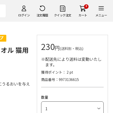
0
ログイン
注文履歴
クイック注文
カート
メニュー
230
円
オル 猫用
(送料別・税込)
※配送先により送料は変動いたし
ます。
獲得ポイント： 2 pt
商品番号
9973136615
にうるおいを与え
数量