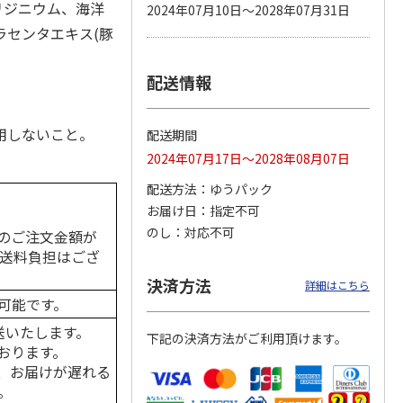
リジニウム、海洋
2024年07月10日～2028年07月31日
ラセンタエキス(豚
配送情報
カムカ
銀のスプーン パウ
ペット線香 虹のか
鈴虫の経木 3枚入
ーン
チ 健康に育つ子ね
なた フルーティフ
ン型 S
こ用 まぐろ・かつ
ローラルの香り
おに
…
用しないこと。
配送期間
120円
590円
100円
2024年07月17日～2028年08月07日
)
(送料別・税込)
(送料別・税込)
(送料別・税込)
配送方法
ゆうパック
お届け日
指定不可
のし
対応不可
のご注文金額が
の送料負担はござ
決済方法
詳細はこちら
可能です。
送いたします。
下記の決済方法がご利用頂けます。
おります。
、お届けが遅れる
。