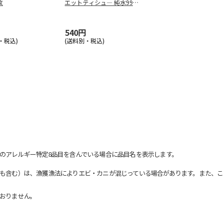
枚
エットティシュ― 純水99％
7
…
540円
・税込)
(送料別・税込)
のアレルギー特定8品目を含んでいる場合に品目名を表示します。
も含む）は、漁獲漁法によりエビ・カニが混じっている場合があります。また、こ
おりません。