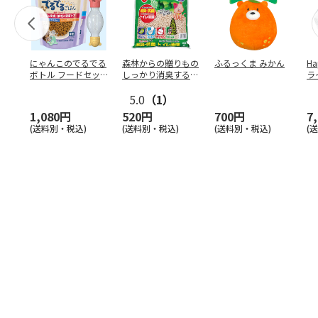
にゃんこのでるでる
森林からの贈りもの
ふるっくま みかん
Ha
ボトル フードセッ
しっかり消臭するひ
ラ
ト
のきの猫砂 7L
ー
5.0
（1）
1,080円
520円
700円
7
(送料別・税込)
(送料別・税込)
(送料別・税込)
(