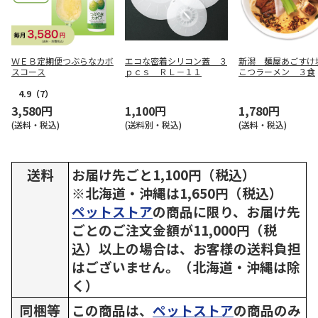
ＷＥＢ定期便つぶらなカボ
エコな密着シリコン蓋 ３
新潟 麺屋あごすけ
スコース
ｐｃｓ ＲＬ－１１
こつラーメン ３食
4.9
（7）
3,580円
1,100円
1,780円
(送料・税込)
(送料別・税込)
(送料・税込)
送料
お届け先ごと1,100円（税込）
※北海道・沖縄は1,650円（税込）
ペットストア
の商品に限り、お届け先
ごとのご注文金額が11,000円（税
込）以上の場合は、お客様の送料負担
はございません。（北海道・沖縄は除
く）
同梱等
この商品は、
ペットストア
の商品のみ