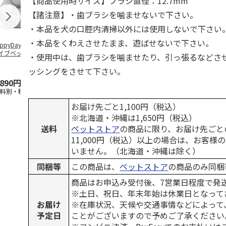
【商品使用時サイズ】ブラシ直径：12.7mm
【諸注意】・歯ブラシを噛ませないで下さい。
・本品を犬の口腔内清掃以外には使用しないで下さい
・本品をくわえさせたまま、遊ばせないで下さい。
ppyDays 2wayド
獣医師開発 ニオイ
デオトイレ 飛び散
無添加良品 
イブベッド グレ
をとる砂専用 猫ト
らない消臭・抗菌サ
ムデンタルコ
・使用中は、歯ブラシを噛ませたり、引っ張るなどさ
イレ ナチュラルグ
ンド 4L
ぐるぐるボー
レー
…
ッシングをさせて下さい。
,890円
1,550円
1,320円
470円
送料別・税込)
(送料別・税込)
(送料別・税込)
(送料別・税込
お届け先ごと1,100円（税込）
※北海道・沖縄は1,650円（税込）
送料
ペットストア
の商品に限り、お届け先ごと
11,000円（税込）以上の場合は、お客様
いません。（北海道・沖縄は除く）
同梱等
この商品は、
ペットストア
の商品のみ同梱
商品はお申込み受付後、7営業日程度で発
※土日、祝日、年末年始は休業日となって
お届け
※在庫状況、天候や交通事情などによって
予定日
ことがございますので予めご了承ください