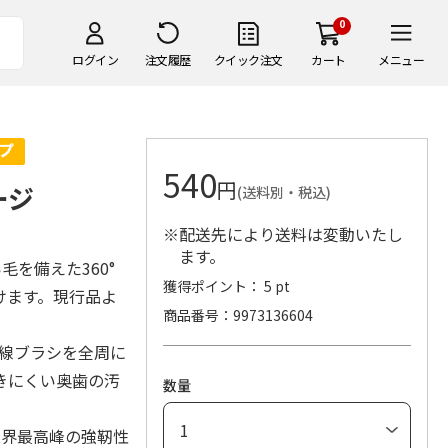
0
ログイン
注文履歴
クイック注文
カート
メニュー
540
円
ージ
(送料別・税込)
※配送先により送料は変動いたし
ます。
毛を備えた360°
獲得ポイント： 5 pt
けます。現行品よ
商品番号
9973136604
曲線ブラシを全周に
きにくい奥歯の汚
数量
業界最高峰の強靭性