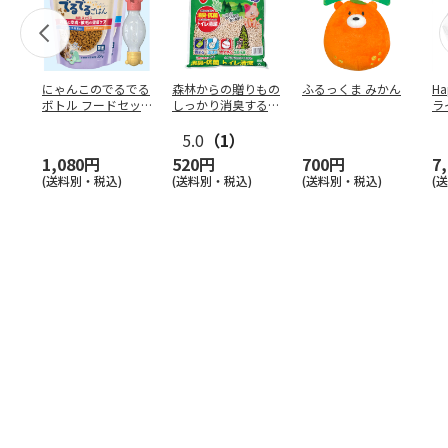
にゃんこのでるでる
森林からの贈りもの
ふるっくま みかん
Ha
ボトル フードセッ
しっかり消臭するひ
ラ
ト
のきの猫砂 7L
ー
5.0
（1）
1,080円
520円
700円
7
(送料別・税込)
(送料別・税込)
(送料別・税込)
(