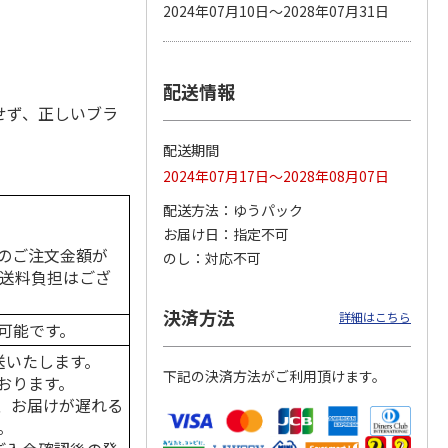
2024年07月10日～2028年07月31日
。
配送情報
カムカ
銀のスプーン パウ
ペット線香 虹のか
CIAO 香り立つクラ
ーン
チ 健康に育つ子ね
なた フルーティフ
ンキー ちゅ～る和
せず、正しいブラ
ン型 S
こ用 まぐろ・かつ
ローラルの香り
えBOX とりささ
…
おに
…
配送期間
120円
590円
380円
2024年07月17日～2028年08月07日
)
(送料別・税込)
(送料別・税込)
(送料別・税込)
配送方法
ゆうパック
お届け日
指定不可
のご注文金額が
のし
対応不可
の送料負担はござ
決済方法
詳細はこちら
可能です。
送いたします。
下記の決済方法がご利用頂けます。
おります。
、お届けが遅れる
。