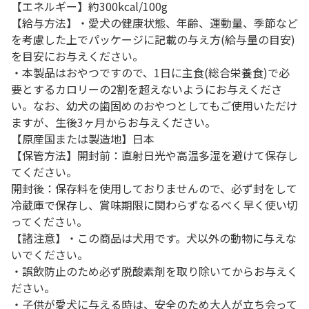
【エネルギー】約300kcal/100g
【給与方法】・愛犬の健康状態、年齢、運動量、季節など
を考慮した上でパッケージに記載の与え方(給与量の目安)
を目安にお与えください。
・本製品はおやつですので、1日に主食(総合栄養食)で必
要とするカロリーの2割を超えないようにお与えくださ
い。なお、幼犬の歯固めのおやつとしてもご使用いただけ
ますが、生後3ヶ月からお与えください。
【原産国または製造地】日本
【保管方法】開封前：直射日光や高温多湿を避けて保存し
てください。
開封後：保存料を使用しておりませんので、必ず封をして
冷蔵庫で保存し、賞味期限に関わらずなるべく早く使い切
ってください。
【諸注意】・この商品は犬用です。犬以外の動物に与えな
いでください。
・誤飲防止のため必ず脱酸素剤を取り除いてからお与えく
ださい。
・子供が愛犬に与える時は、安全のため大人が立ち会って