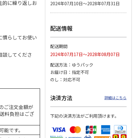
生的に繰り返しお
2024年07月10日～2028年07月31日
配送情報
カムカ
銀のスプーン パウ
ペット線香 虹のか
CIAO 香り立つクラ
ーン
チ 健康に育つ子ね
なた フルーティフ
ンキー ちゅ～る和
に慣らしてお使い
ン型 S
こ用 まぐろ・かつ
ローラルの香り
えBOX とりささ
…
おに
…
配送期間
120円
590円
380円
相談してくださ
2024年07月17日～2028年08月07日
)
(送料別・税込)
(送料別・税込)
(送料別・税込)
配送方法
ゆうパック
お届け日
指定不可
のし
対応不可
決済方法
詳細はこちら
のご注文金額が
の送料負担はござ
下記の決済方法がご利用頂けます。
可能です。