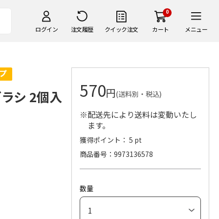
0
ログイン
注文履歴
クイック注文
カート
メニュー
570
円
ラシ 2個入
(送料別・税込)
※配送先により送料は変動いたし
ます。
獲得ポイント： 5 pt
商品番号
9973136578
数量