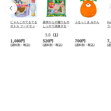
にゃんこのでるでる
森林からの贈りもの
ふるっくま みかん
Ha
ボトル フードセッ
しっかり消臭するひ
ラ
ト
のきの猫砂 7L
ー
5.0
（1）
1,080円
520円
700円
7
(送料別・税込)
(送料別・税込)
(送料別・税込)
(