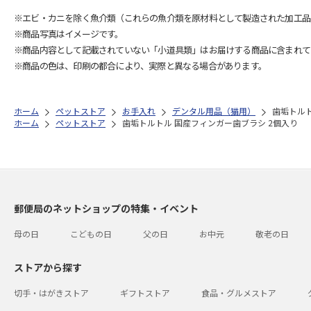
※エビ・カニを除く魚介類（これらの魚介類を原材料として製造された加工品
※商品写真はイメージです。
※商品内容として記載されていない「小道具類」はお届けする商品に含まれて
※商品の色は、印刷の都合により、実際と異なる場合があります。
ホーム
ペットストア
お手入れ
デンタル用品（猫用）
歯垢トルト
ホーム
ペットストア
歯垢トルトル 国産フィンガー歯ブラシ 2個入り
郵便局のネットショップの特集・イベント
母の日
こどもの日
父の日
お中元
敬老の日
ストアから探す
切手・はがきストア
ギフトストア
食品・グルメストア