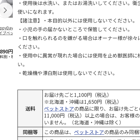
・使用後は水洗い、またはお湯洗いしてください。衛
使いになれます。
【諸注意】・本目的以外には使用しないでください。
ppyDays 2wayド
獣医師開発 ニオイ
デオトイレ 飛び散
無添加良品 
・小児の手の届かないところで保管してください。
イブベッド グレ
をとる砂専用 猫ト
らない消臭・抗菌サ
ムデンタルコ
・口を触れられるのを嫌がる場合はオーナー様が徐々
イレ ナチュラルグ
ンド 4L
ぐるぐるボー
レー
…
ください。
,890円
1,550円
1,320円
470円
・使用中に異常が現れた場合には使用を止め獣医師に
送料別・税込)
(送料別・税込)
(送料別・税込)
(送料別・税込
い。
・乾燥機や漂白剤は使用しないでください。
お届け先ごと1,100円（税込）
※北海道・沖縄は1,650円（税込）
送料
ペットストア
の商品に限り、お届け先ごと
11,000円（税込）以上の場合は、お客様
いません。（北海道・沖縄は除く）
同梱等
この商品は、
ペットストア
の商品のみ同梱