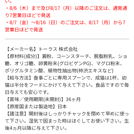
い。
・8/6（木）まで及び8/17（月）以降のご注文は、通常通
り7営業日ほどで発送
・8/7（金）～8/16（日）のご注文は、8/17（月）から7
営業日ほどで発送
【メーカー名】トーラス 株式会社
【原材料(成分)】澱粉、コーンスターチ、脱脂粉乳、ショ
糖、オリゴ糖、卵黄粉末(グロビゲンPG)、マグロ粉末、
ポリグルタミン酸、植物性抽出物(柿渋エキスなど)
【給与方法】食事ごとに専用スプーンで、成猫は1杯、幼
猫は半分をフードにかけて与えて下さい。食品ですので毎
日与えても安心です。
【賞味／使用期限(未開封)】36ヶ月
【原産国または製造地】日本
【諸注意】開封後はしっかりチャックを閉めて早めに使っ
て下さい。湿気で固まった時はほぐしてお使い下さい。生
後4ヵ月以降に与えて下さい。