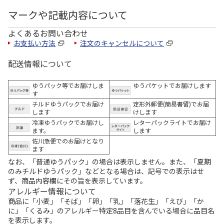
マークや記載内容について
よくあるお問い合わせ
お支払い方法
注文のキャンセルについて
配送情報について
ゆうパック等でお届けしま
ゆうパケットでお届けします
す
チルドゆうパックでお届け
定形外郵便(簡易書留)でお届
します
けします
冷凍ゆうパックでお届けし
レターパックライトでお届け
ます。
します
佐川急便でのお届けとなり
ます
なお、「普通ゆうパック」の場合は表示しません。また、「夏期
のみチルドゆうパック」などとなる場合は、記号での表示はせ
ず、商品内容欄にその旨を表示しています。
アレルギー情報について
商品に「小麦」「そば」「卵」「乳」「落花生」「えび」「か
に」「くるみ」のアレルギー特定8品目を含んでいる場合に品目名
を表示します。