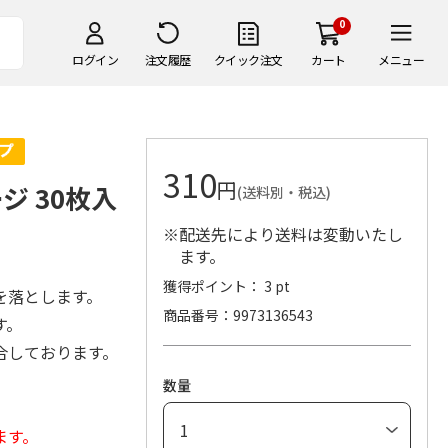
0
ログイン
注文履歴
クイック注文
カート
メニュー
310
円
ジ 30枚入
(送料別・税込)
※配送先により送料は変動いたし
ます。
獲得ポイント： 3 pt
を落とします。
商品番号
9973136543
す。
合しております。
数量
ます。