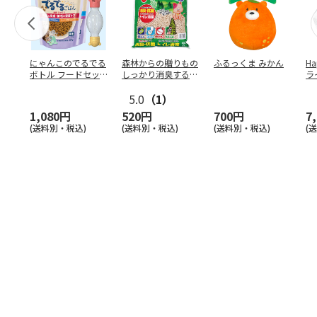
にゃんこのでるでる
森林からの贈りもの
ふるっくま みかん
Ha
ボトル フードセッ
しっかり消臭するひ
ラ
ト
のきの猫砂 7L
ー
5.0
（1）
1,080円
520円
700円
7
(送料別・税込)
(送料別・税込)
(送料別・税込)
(