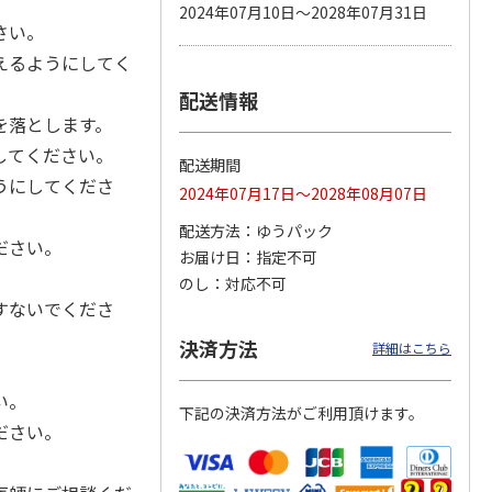
2024年07月10日～2028年07月31日
さい。
えるようにしてく
配送情報
カムカ
銀のスプーン パウ
ペット線香 虹のか
鈴虫の経木 3枚入
ーン
チ 健康に育つ子ね
なた フルーティフ
を落とします。
ン型 S
こ用 まぐろ・かつ
ローラルの香り
おに
…
してください。
配送期間
120円
590円
100円
うにしてくださ
2024年07月17日～2028年08月07日
)
(送料別・税込)
(送料別・税込)
(送料別・税込)
配送方法
ゆうパック
ださい。
お届け日
指定不可
のし
対応不可
すないでくださ
決済方法
詳細はこちら
。
い。
下記の決済方法がご利用頂けます。
ださい。