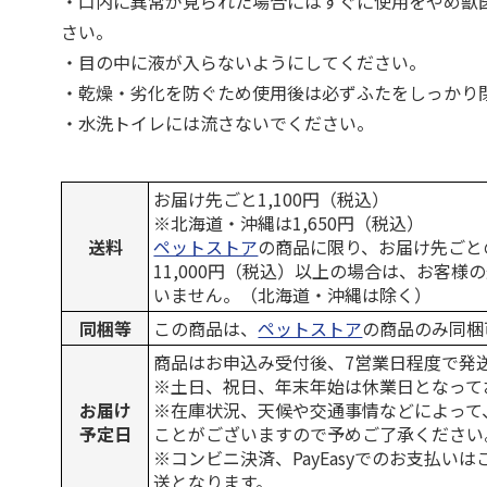
・口内に異常が見られた場合にはすぐに使用をやめ獣
さい。
・目の中に液が入らないようにしてください。
・乾燥・劣化を防ぐため使用後は必ずふたをしっかり
・水洗トイレには流さないでください。
お届け先ごと1,100円（税込）
※北海道・沖縄は1,650円（税込）
送料
ペットストア
の商品に限り、お届け先ごと
11,000円（税込）以上の場合は、お客様
いません。（北海道・沖縄は除く）
同梱等
この商品は、
ペットストア
の商品のみ同梱
商品はお申込み受付後、7営業日程度で発
※土日、祝日、年末年始は休業日となって
お届け
※在庫状況、天候や交通事情などによって
予定日
ことがございますので予めご了承ください
※コンビニ決済、PayEasyでのお支払い
送となります。