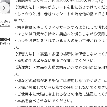
【商品使用時サイズ】約幅200×奥行150×高さ1/3g
【使用方法】・歯みがきシートを指に巻きつけてくだ
・しっかりと指に巻きつけシートの端を他の指で押さ
ださい。
ppyDays 2wayド
獣医師開発 ニオイ
デオトイレ 飛び散
無添加良品 
イブベッド グレ
をとる砂専用 猫ト
らない消臭・抗菌サ
ムデンタルコ
・歯や歯茎をゆっくりマッサージするようにして汚れ
イレ ナチュラルグ
ンド 4L
ぐるぐるボー
レー
…
・はじめは口元から徐々に奥歯へと慣らしながら使用
,890円
1,550円
1,320円
470円
・いつもお世話をされている大人の飼い主様が行うよ
送料別・税込)
(送料別・税込)
(送料別・税込)
(送料別・税込
い。
【保管方法】・高温・多湿の場所には保管しないでく
・幼児の手の届かない場所に保管してください。
【諸注意】・本品を犬猫の歯みがき以外の用途に使用
い。
・傷などの異常がある部位には使用しないでください
・犬猫が興奮している状態での使用はしないでくださ
・ご使用中に犬猫に噛まれるなどの事故に注意してく
・本品を食べさせないでください。