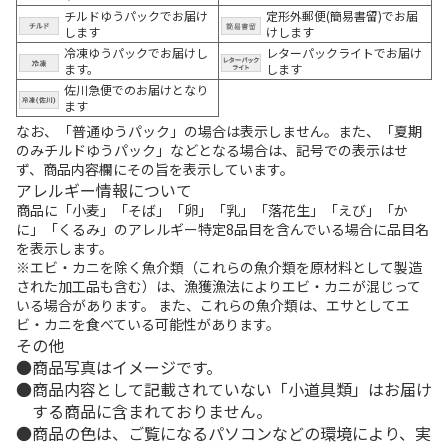
チルドゆうパックでお届け
定形外郵便(簡易書留)でお届
します
けします
冷凍ゆうパックでお届けし
レターパックライトでお届け
ます。
します
佐川急便でのお届けとなり
ます
なお、「普通ゆうパック」の場合は表示しません。また、「夏期
のみチルドゆうパック」などとなる場合は、記号での表示はせ
ず、商品内容欄にその旨を表示しています。
アレルギー情報について
商品に「小麦」「そば」「卵」「乳」「落花生」「えび」「か
に」「くるみ」のアレルギー特定8品目を含んでいる場合に品目名
を表示します。
※エビ・カニを除く魚介類（これらの魚介類を原材料として製造
された加工品も含む）は、漁獲漁法によりエビ・カニが混じって
いる場合があります。 また、これらの魚介類は、エサとしてエ
ビ・カニを食べている可能性があります。
その他
商品写真はイメージです。
商品内容として記載されていない「小道具類」はお届け
する商品に含まれておりません。
商品の色は、ご覧になるパソコンなどの環境により、実