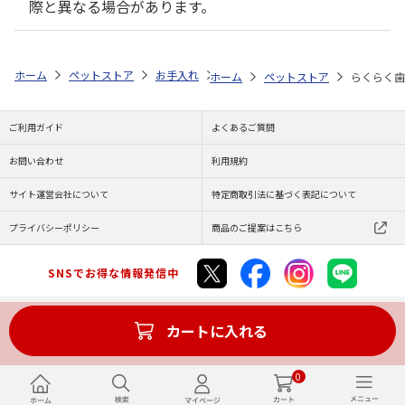
際と異なる場合があります。
ホーム
ペットストア
お手入れ
デンタル用品（猫用）
らくらく歯
ホーム
ペットストア
らくらく歯
ご利用ガイド
よくあるご質問
お問い合わせ
利用規約
サイト運営会社について
特定商取引法に基づく表記について
プライバシーポリシー
商品のご提案はこちら
SNSでお得な情報発信中
カートに入れる
Copyright (C) JAPAN POST Co.,Ltd. All Rights Reserved.
0