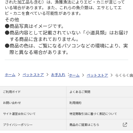
された加工品も含む）は、漁獲漁法によりエビ・カニが混じって
いる場合があります。 また、これらの魚介類は、エサとしてエ
ビ・カニを食べている可能性があります。
その他
商品写真はイメージです。
商品内容として記載されていない「小道具類」はお届け
する商品に含まれておりません。
商品の色は、ご覧になるパソコンなどの環境により、実
際と異なる場合があります。
ホーム
ペットストア
お手入れ
デンタル用品（猫用）
らくらく歯
ホーム
ペットストア
らくらく歯
ご利用ガイド
よくあるご質問
お問い合わせ
利用規約
サイト運営会社について
特定商取引法に基づく表記について
プライバシーポリシー
商品のご提案はこちら