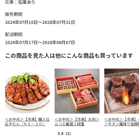
在庫
在庫あり
販売期間
2024年07月10日～2028年07月31日
配送期間
2024年07月17日～2028年08月07日
この商品を見た人は他にこんな商品も買っています
＜お中元＞【冷凍】職人仕
＜お中元＞【冷凍】お肉ソ
＜お中元＞【冷凍】
込牛たん（ＫＳ－３０）
ムリエ厳選３段重
＞牛タン霜降り塩麹
べ比べセット
5.0
（1）