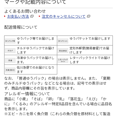
マークや記載内容について
よくあるお問い合わせ
お支払い方法
注文のキャンセルについて
配送情報について
ゆうパック等でお届けしま
ゆうパケットでお届けします
す
チルドゆうパックでお届け
定形外郵便(簡易書留)でお届
します
けします
冷凍ゆうパックでお届けし
レターパックライトでお届け
ます。
します
佐川急便でのお届けとなり
ます
なお、「普通ゆうパック」の場合は表示しません。また、「夏期
のみチルドゆうパック」などとなる場合は、記号での表示はせ
ず、商品内容欄にその旨を表示しています。
アレルギー情報について
商品に「小麦」「そば」「卵」「乳」「落花生」「えび」「か
に」「くるみ」のアレルギー特定8品目を含んでいる場合に品目名
を表示します。
※エビ・カニを除く魚介類（これらの魚介類を原材料として製造