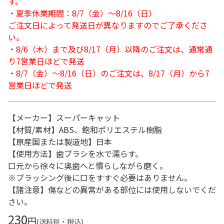
す。
・夏季休業期間：8/7（金）～8/16（日）
ご注文日によって発送日が異なりますのでご了承くださ
い。
・8/6（木）まで及び8/17（月）以降のご注文は、通常通
り7営業日ほどで発送
・8/7（金）～8/16（日）のご注文は、8/17（月）から7
営業日ほどで発送
【メーカー】スーパーキャット
【材質/素材】ABS、飽和ポリエステル樹脂
【原産国または製造地】日本
【使用方法】歯ブラシを水で濡らす。
口元から徐々に奥歯へと慣らしながら磨く。
※ブラッシング後に口をすすぐ必要はありません。
【諸注意】傷などの異常がある部位には使用しないでくだ
さい。
230
円
(送料別・税込)