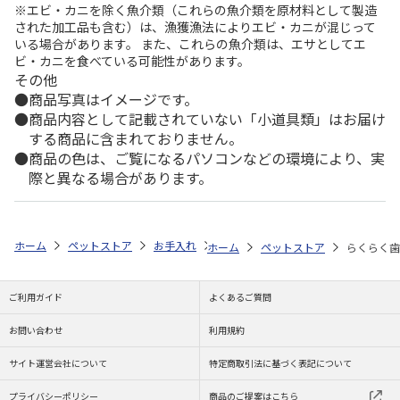
※エビ・カニを除く魚介類（これらの魚介類を原材料として製造
された加工品も含む）は、漁獲漁法によりエビ・カニが混じって
いる場合があります。 また、これらの魚介類は、エサとしてエ
ビ・カニを食べている可能性があります。
その他
商品写真はイメージです。
商品内容として記載されていない「小道具類」はお届け
する商品に含まれておりません。
商品の色は、ご覧になるパソコンなどの環境により、実
際と異なる場合があります。
ホーム
ペットストア
お手入れ
デンタル用品（猫用）
らくらく歯
ホーム
ペットストア
らくらく歯
ご利用ガイド
よくあるご質問
お問い合わせ
利用規約
サイト運営会社について
特定商取引法に基づく表記について
プライバシーポリシー
商品のご提案はこちら