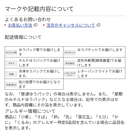
マークや記載内容について
よくあるお問い合わせ
お支払い方法
注文のキャンセルについて
配送情報について
ゆうパック等でお届けしま
ゆうパケットでお届けします
す
チルドゆうパックでお届け
定形外郵便(簡易書留)でお届
します
けします
冷凍ゆうパックでお届けし
レターパックライトでお届け
ます。
します
佐川急便でのお届けとなり
ます
なお、「普通ゆうパック」の場合は表示しません。また、「夏期
のみチルドゆうパック」などとなる場合は、記号での表示はせ
ず、商品内容欄にその旨を表示しています。
アレルギー情報について
商品に「小麦」「そば」「卵」「乳」「落花生」「えび」「か
に」「くるみ」のアレルギー特定8品目を含んでいる場合に品目名
を表示します。