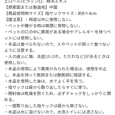
ェロール(ビタミンE)、緑茶エキス
【原産国または製造地】中国
【商品使用時サイズ】指サックサイズ：約8×4cm
【諸注意】・用途以外に使用しない。
・ペットが嫌がる時は無理に使用しない。
・ペットの口の中に異常がある場合やアレルギーを持つペ
ットには使用しない。
・本品は食べられないので、人やペットが誤って食べない
ように注意する。
・人の皮ふに傷、炎症(かぶれ、ただれなど)があるときは
使用しない。
・本品の使用により異常がみられた場合は、使用を中止
し、本品を持って医師または獣医師に相談する。
・本品を使用した後は、水でよく手を洗う。
・指サックは袋から取り出したらすぐに使う。
・開封後は乾燥を防ぐため、必ずチャックをしっかりと閉
める。
・一度取り出した指サックは袋から戻さない。
・本品は水に溶けないので、水洗トイレには流さない。