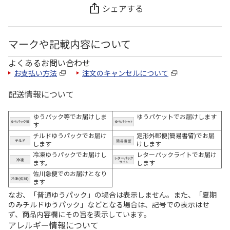
シェアする
マークや記載内容について
よくあるお問い合わせ
お支払い方法
注文のキャンセルについて
配送情報について
ゆうパック等でお届けしま
ゆうパケットでお届けします
す
チルドゆうパックでお届け
定形外郵便(簡易書留)でお届
します
けします
冷凍ゆうパックでお届けし
レターパックライトでお届け
ます。
します
佐川急便でのお届けとなり
ます
なお、「普通ゆうパック」の場合は表示しません。また、「夏期
のみチルドゆうパック」などとなる場合は、記号での表示はせ
ず、商品内容欄にその旨を表示しています。
アレルギー情報について