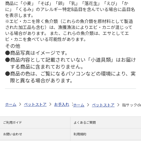
商品に「小麦」「そば」「卵」「乳」「落花生」「えび」「か
に」「くるみ」のアレルギー特定8品目を含んでいる場合に品目名
を表示します。
※エビ・カニを除く魚介類（これらの魚介類を原材料として製造
された加工品も含む）は、漁獲漁法によりエビ・カニが混じって
いる場合があります。 また、これらの魚介類は、エサとしてエ
ビ・カニを食べている可能性があります。
その他
商品写真はイメージです。
商品内容として記載されていない「小道具類」はお届け
する商品に含まれておりません。
商品の色は、ご覧になるパソコンなどの環境により、実
際と異なる場合があります。
ホーム
ペットストア
お手入れ
デンタル用品（猫用）
指サックd
ホーム
ペットストア
指サックd
ご利用ガイド
よくあるご質問
お問い合わせ
利用規約