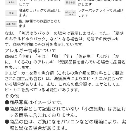
します
けします
冷凍ゆうパックでお届けし
レターパックライトでお届け
ます。
します
佐川急便でのお届けとなり
ます
なお、「普通ゆうパック」の場合は表示しません。また、「夏期
のみチルドゆうパック」などとなる場合は、記号での表示はせ
ず、商品内容欄にその旨を表示しています。
アレルギー情報について
商品に「小麦」「そば」「卵」「乳」「落花生」「えび」「か
に」「くるみ」のアレルギー特定8品目を含んでいる場合に品目名
を表示します。
※エビ・カニを除く魚介類（これらの魚介類を原材料として製造
された加工品も含む）は、漁獲漁法によりエビ・カニが混じって
いる場合があります。 また、これらの魚介類は、エサとしてエ
ビ・カニを食べている可能性があります。
その他
商品写真はイメージです。
商品内容として記載されていない「小道具類」はお届け
する商品に含まれておりません。
商品の色は、ご覧になるパソコンなどの環境により、実
際と異なる場合があります。