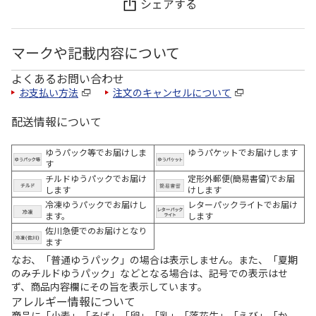
シェアする
マークや記載内容について
よくあるお問い合わせ
お支払い方法
注文のキャンセルについて
配送情報について
ゆうパック等でお届けしま
ゆうパケットでお届けします
す
チルドゆうパックでお届け
定形外郵便(簡易書留)でお届
します
けします
冷凍ゆうパックでお届けし
レターパックライトでお届け
ます。
します
佐川急便でのお届けとなり
ます
なお、「普通ゆうパック」の場合は表示しません。また、「夏期
のみチルドゆうパック」などとなる場合は、記号での表示はせ
ず、商品内容欄にその旨を表示しています。
アレルギー情報について
商品に「小麦」「そば」「卵」「乳」「落花生」「えび」「か