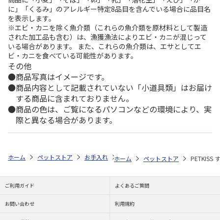
に」「くるみ」のアレルギー特定8品目を含んでいる場合に品目名
を表示します。
※エビ・カニを除く魚介類（これらの魚介類を原材料として製造
された加工品も含む）は、漁獲漁法によりエビ・カニが混じって
いる場合があります。 また、これらの魚介類は、エサとしてエ
ビ・カニを食べている可能性があります。
その他
商品写真はイメージです。
商品内容として記載されていない「小道具類」はお届け
する商品に含まれておりません。
商品の色は、ご覧になるパソコンなどの環境により、実
際と異なる場合があります。
ホーム
ペットストア
お手入れ
デンタル用品（猫用）
PETKIS
ホーム
ペットストア
PETKIS
ご利用ガイド
よくあるご質問
お問い合わせ
利用規約