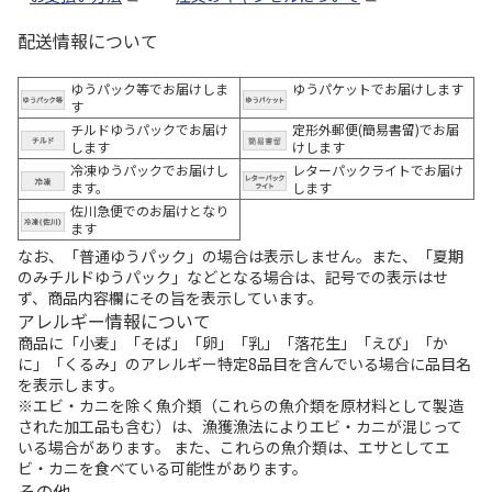
配送情報について
ゆうパック等でお届けしま
ゆうパケットでお届けします
す
チルドゆうパックでお届け
定形外郵便(簡易書留)でお届
します
けします
冷凍ゆうパックでお届けし
レターパックライトでお届け
ます。
します
佐川急便でのお届けとなり
ます
なお、「普通ゆうパック」の場合は表示しません。また、「夏期
のみチルドゆうパック」などとなる場合は、記号での表示はせ
ず、商品内容欄にその旨を表示しています。
アレルギー情報について
商品に「小麦」「そば」「卵」「乳」「落花生」「えび」「か
に」「くるみ」のアレルギー特定8品目を含んでいる場合に品目名
を表示します。
※エビ・カニを除く魚介類（これらの魚介類を原材料として製造
された加工品も含む）は、漁獲漁法によりエビ・カニが混じって
いる場合があります。 また、これらの魚介類は、エサとしてエ
ビ・カニを食べている可能性があります。
その他