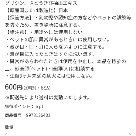
グリシン、さとうきび抽出エキス
【原産国または製造地】日本
【保管方法】・乳幼児や認知症の方などやペットの誤飲等
を防ぐため、置き場所に注意する。
【諸注意】・用途外には使用しない。
・ペットの肌に異常があるときには使用しない。
・液が目・口・耳に入らないように注意する。
・液が目に入ったときはすぐに洗い流す。
・異常があらわれたときは使用を中止し、本品を持参の
上、獣医師(ペット)・医師(人)に相談する
・生後3ヶ月未満の幼犬には使用しない。
600
円
(送料別・税込)
※配送先により送料は変動いたします。
獲得ポイント： 6 pt
商品番号
9973136481
数量