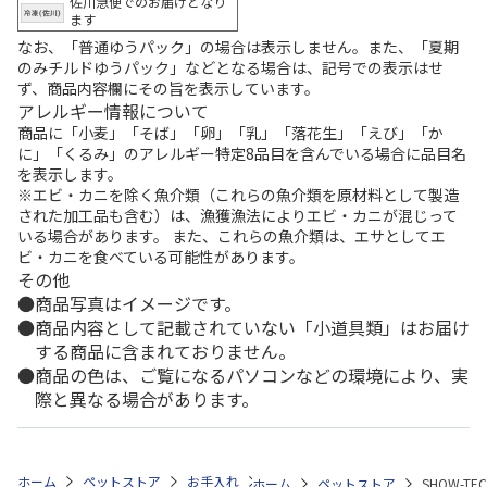
佐川急便でのお届けとなり
ます
なお、「普通ゆうパック」の場合は表示しません。また、「夏期
のみチルドゆうパック」などとなる場合は、記号での表示はせ
ず、商品内容欄にその旨を表示しています。
アレルギー情報について
商品に「小麦」「そば」「卵」「乳」「落花生」「えび」「か
に」「くるみ」のアレルギー特定8品目を含んでいる場合に品目名
を表示します。
※エビ・カニを除く魚介類（これらの魚介類を原材料として製造
された加工品も含む）は、漁獲漁法によりエビ・カニが混じって
いる場合があります。 また、これらの魚介類は、エサとしてエ
ビ・カニを食べている可能性があります。
その他
商品写真はイメージです。
商品内容として記載されていない「小道具類」はお届け
する商品に含まれておりません。
商品の色は、ご覧になるパソコンなどの環境により、実
際と異なる場合があります。
ホーム
ペットストア
お手入れ
シャンプー・トリミング用品（猫用）
ホーム
ペットストア
SHOW-T