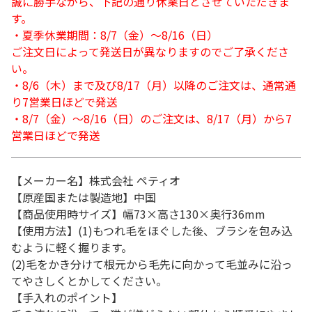
誠に勝手ながら、下記の通り休業日とさせていただきま
す。
・夏季休業期間：8/7（金）～8/16（日）
ご注文日によって発送日が異なりますのでご了承くださ
い。
・8/6（木）まで及び8/17（月）以降のご注文は、通常通
り7営業日ほどで発送
・8/7（金）～8/16（日）のご注文は、8/17（月）から7
営業日ほどで発送
【メーカー名】株式会社 ペティオ
【原産国または製造地】中国
【商品使用時サイズ】幅73×高さ130×奥行36mm
【使用方法】(1)もつれ毛をほぐした後、ブラシを包み込
むように軽く握ります。
(2)毛をかき分けて根元から毛先に向かって毛並みに沿っ
てやさしくとかしてください。
【手入れのポイント】