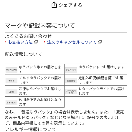
シェアする
マークや記載内容について
よくあるお問い合わせ
お支払い方法
注文のキャンセルについて
配送情報について
ゆうパック等でお届けしま
ゆうパケットでお届けします
す
チルドゆうパックでお届け
定形外郵便(簡易書留)でお届
します
けします
冷凍ゆうパックでお届けし
レターパックライトでお届け
ます。
します
佐川急便でのお届けとなり
ます
なお、「普通ゆうパック」の場合は表示しません。また、「夏期
のみチルドゆうパック」などとなる場合は、記号での表示はせ
ず、商品内容欄にその旨を表示しています。
アレルギー情報について