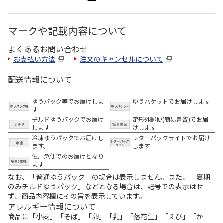
マークや記載内容について
よくあるお問い合わせ
お支払い方法
注文のキャンセルについて
配送情報について
ゆうパック等でお届けしま
ゆうパケットでお届けします
す
チルドゆうパックでお届け
定形外郵便(簡易書留)でお届
します
けします
冷凍ゆうパックでお届けし
レターパックライトでお届け
ます。
します
佐川急便でのお届けとなり
ます
なお、「普通ゆうパック」の場合は表示しません。また、「夏期
のみチルドゆうパック」などとなる場合は、記号での表示はせ
ず、商品内容欄にその旨を表示しています。
アレルギー情報について
商品に「小麦」「そば」「卵」「乳」「落花生」「えび」「か