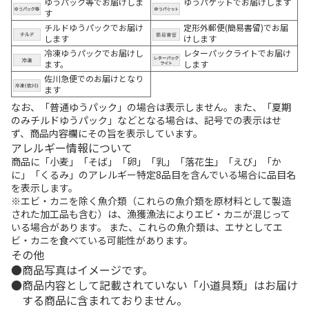
ゆうパック等でお届けしま
ゆうパケットでお届けします
す
チルドゆうパックでお届け
定形外郵便(簡易書留)でお届
します
けします
冷凍ゆうパックでお届けし
レターパックライトでお届け
ます。
します
佐川急便でのお届けとなり
ます
なお、「普通ゆうパック」の場合は表示しません。また、「夏期
のみチルドゆうパック」などとなる場合は、記号での表示はせ
ず、商品内容欄にその旨を表示しています。
アレルギー情報について
商品に「小麦」「そば」「卵」「乳」「落花生」「えび」「か
に」「くるみ」のアレルギー特定8品目を含んでいる場合に品目名
を表示します。
※エビ・カニを除く魚介類（これらの魚介類を原材料として製造
された加工品も含む）は、漁獲漁法によりエビ・カニが混じって
いる場合があります。 また、これらの魚介類は、エサとしてエ
ビ・カニを食べている可能性があります。
その他
商品写真はイメージです。
商品内容として記載されていない「小道具類」はお届け
する商品に含まれておりません。