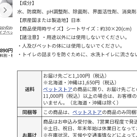
【成分】
水、防腐剤、pH調整剤、除菌剤、界面活性剤、消臭剤
【原産国または製造地】日本
ppyDays 2wayド
獣医師開発 ニオイ
デオトイレ 飛び散
無添加良品 
【商品使用時サイズ】シートサイズ：約30×20(cm)
イブベッド グレ
をとる砂専用 猫ト
らない消臭・抗菌サ
ムデンタルコ
【諸注意】・用途以外には使用しないでください。
イレ ナチュラルグ
ンド 4L
ぐるぐるボー
レー
…
・人及びペットの体には使用しないでください。
,890円
1,550円
1,320円
470円
・トイレの詰まりを防ぐために、水洗トイレに流さな
送料別・税込)
(送料別・税込)
(送料別・税込)
(送料別・税込
お届け先ごと1,100円（税込）
※北海道・沖縄は1,650円（税込）
送料
ペットストア
の商品に限り、お届け先ごと
11,000円（税込）以上の場合は、お客様
いません。（北海道・沖縄は除く）
同梱等
この商品は、
ペットストア
の商品のみ同梱
商品はお申込み受付後、7営業日程度で発
※土日、祝日、年末年始は休業日となって
お届け
※在庫状況、天候や交通事情などによって