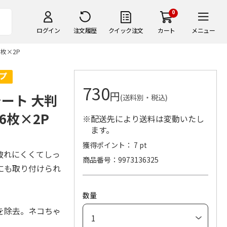
0
ログイン
注文履歴
クイック注文
カート
メニュー
枚×2P
730
円
ート 大判
(送料別・税込)
6枚×2P
※配送先により送料は変動いたし
ます。
獲得ポイント： 7 pt
破れにくくてしっ
商品番号
9973136325
にも取り付けられ
数量
を除去。ネコちゃ