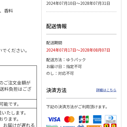
2024年07月10日～2028年07月31日
、香料
配送情報
カムカ
銀のスプーン パウ
ペット線香 虹のか
鈴虫の経木 3枚入
ーン
チ 健康に育つ子ね
なた フルーティフ
ン型 S
こ用 まぐろ・かつ
ローラルの香り
おに
…
配送期間
120円
590円
100円
いでください。
2024年07月17日～2028年08月07日
)
(送料別・税込)
(送料別・税込)
(送料別・税込)
配送方法
ゆうパック
お届け日
指定不可
のし
対応不可
のご注文金額が
の送料負担はござ
決済方法
詳細はこちら
可能です。
下記の決済方法がご利用頂けます。
送いたします。
おります。
、お届けが遅れる