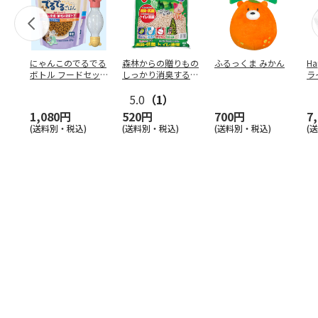
にゃんこのでるでる
森林からの贈りもの
ふるっくま みかん
Ha
ボトル フードセッ
しっかり消臭するひ
ラ
ト
のきの猫砂 7L
ー
5.0
（1）
1,080円
520円
700円
7
(送料別・税込)
(送料別・税込)
(送料別・税込)
(