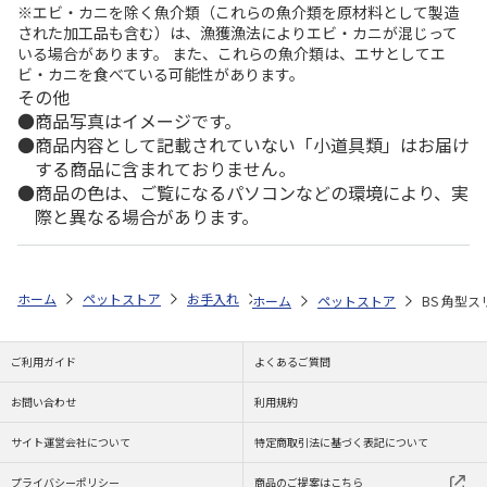
※エビ・カニを除く魚介類（これらの魚介類を原材料として製造
された加工品も含む）は、漁獲漁法によりエビ・カニが混じって
いる場合があります。 また、これらの魚介類は、エサとしてエ
ビ・カニを食べている可能性があります。
その他
商品写真はイメージです。
商品内容として記載されていない「小道具類」はお届け
する商品に含まれておりません。
商品の色は、ご覧になるパソコンなどの環境により、実
際と異なる場合があります。
ホーム
ペットストア
お手入れ
シャンプー・トリミング用品（猫用）
ホーム
ペットストア
BS 角型
ご利用ガイド
よくあるご質問
お問い合わせ
利用規約
サイト運営会社について
特定商取引法に基づく表記について
プライバシーポリシー
商品のご提案はこちら