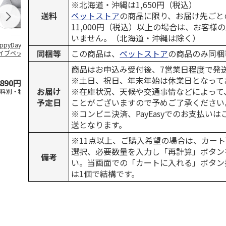
※北海道・沖縄は1,650円（税込）
送料
ペットストア
の商品に限り、お届け先ごと
11,000円（税込）以上の場合は、お客様
いません。（北海道・沖縄は除く）
ppyDays 2wayド
獣医師開発 ニオイ
デオトイレ 飛び散
無添加良品 
同梱等
この商品は、
ペットストア
の商品のみ同梱
イブベッド グレ
をとる砂専用 猫ト
らない消臭・抗菌サ
ムデンタルコ
イレ ナチュラルグ
ンド 4L
ぐるぐるボー
商品はお申込み受付後、7営業日程度で発
レー
…
※土日、祝日、年末年始は休業日となって
,890円
1,550円
1,320円
470円
お届け
※在庫状況、天候や交通事情などによって
送料別・税込)
(送料別・税込)
(送料別・税込)
(送料別・税込
予定日
ことがございますので予めご了承ください
※コンビニ決済、PayEasyでのお支払い
送となります。
※11点以上、ご購入希望の場合は、カート
選択、必要数量を入力し「再計算」ボタン
備考
い。当画面での「カートに入れる」ボタン
は1個で結構です。