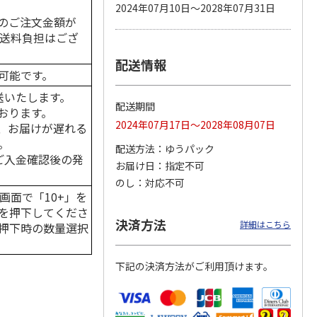
2024年07月10日～2028年07月31日
のご注文金額が
の送料負担はござ
配送情報
カムカ
銀のスプーン パウ
ペット線香 虹のか
CIAO 香り立つクラ
可能です。
ーン
チ 健康に育つ子ね
なた フルーティフ
ンキー ちゅ～る和
ン型 S
こ用 まぐろ・かつ
ローラルの香り
えBOX とりささ
…
送いたします。
おに
…
配送期間
おります。
120円
590円
380円
2024年07月17日～2028年08月07日
、お届けが遅れる
)
(送料別・税込)
(送料別・税込)
(送料別・税込)
。
配送方法
ゆうパック
はご入金確認後の発
お届け日
指定不可
のし
対応不可
画面で「10+」を
を押下してくださ
決済方法
詳細はこちら
押下時の数量選択
下記の決済方法がご利用頂けます。