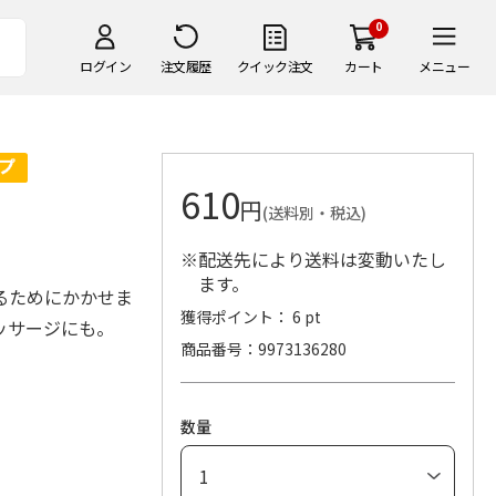
0
ログイン
注文履歴
クイック注文
カート
メニュー
610
円
(送料別・税込)
※配送先により送料は変動いたし
ます。
るためにかかせま
獲得ポイント： 6 pt
ッサージにも。
商品番号
9973136280
数量