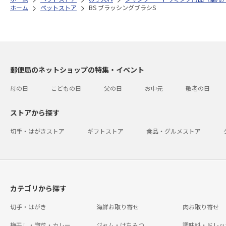
ホーム
ペットストア
BS ブラッシングブラシS
郵便局のネットショップの特集・イベント
母の日
こどもの日
父の日
お中元
敬老の日
ストアから探す
切手・はがきストア
ギフトストア
食品・グルメストア
カテゴリから探す
切手・はがき
海鮮お取り寄せ
肉お取り寄せ
梅干し・惣菜・カレー
ジャム・はちみつ
調味料・ドレッ