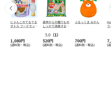
にゃんこのでるでる
森林からの贈りもの
ふるっくま みかん
Ha
ボトル フードセッ
しっかり消臭するひ
ラ
ト
のきの猫砂 7L
ー
5.0
（1）
1,080円
520円
700円
7
(送料別・税込)
(送料別・税込)
(送料別・税込)
(