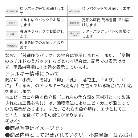
ゆうパック等でお届けしま
ゆうパケットでお届けします
す
チルドゆうパックでお届け
定形外郵便(簡易書留)でお届
します
けします
冷凍ゆうパックでお届けし
レターパックライトでお届け
ます。
します
佐川急便でのお届けとなり
ます
なお、「普通ゆうパック」の場合は表示しません。また、「夏期
のみチルドゆうパック」などとなる場合は、記号での表示はせ
ず、商品内容欄にその旨を表示しています。
アレルギー情報について
商品に「小麦」「そば」「卵」「乳」「落花生」「えび」「か
に」「くるみ」のアレルギー特定8品目を含んでいる場合に品目名
を表示します。
※エビ・カニを除く魚介類（これらの魚介類を原材料として製造
された加工品も含む）は、漁獲漁法によりエビ・カニが混じって
いる場合があります。 また、これらの魚介類は、エサとしてエ
ビ・カニを食べている可能性があります。
その他
商品写真はイメージです。
商品内容として記載されていない「小道具類」はお届け