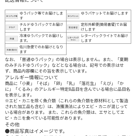
ゆうパック等でお届けしま
ゆうパケットでお届けします
す
チルドゆうパックでお届け
定形外郵便(簡易書留)でお届
します
けします
冷凍ゆうパックでお届けし
レターパックライトでお届け
ます。
します
佐川急便でのお届けとなり
ます
なお、「普通ゆうパック」の場合は表示しません。また、「夏期
のみチルドゆうパック」などとなる場合は、記号での表示はせ
ず、商品内容欄にその旨を表示しています。
アレルギー情報について
商品に「小麦」「そば」「卵」「乳」「落花生」「えび」「か
に」「くるみ」のアレルギー特定8品目を含んでいる場合に品目名
を表示します。
※エビ・カニを除く魚介類（これらの魚介類を原材料として製造
された加工品も含む）は、漁獲漁法によりエビ・カニが混じって
いる場合があります。 また、これらの魚介類は、エサとしてエ
ビ・カニを食べている可能性があります。
その他
商品写真はイメージです。